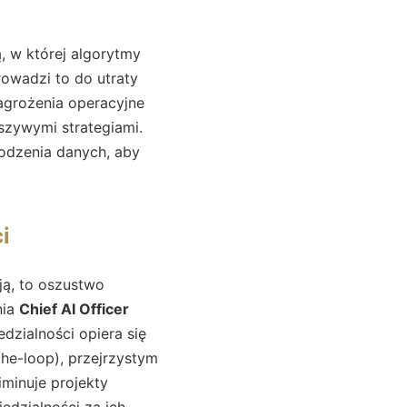
, w której algorytmy
rowadzi to do utraty
agrożenia operacyjne
łszywymi strategiami.
hodzenia danych, aby
i
ają, to oszustwo
nia
Chief AI Officer
dzialności opiera się
the-loop), przejrzystym
iminuje projekty
edzialności za ich