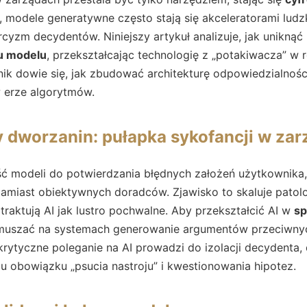
, modele generatywne często stają się akceleratorami ludzk
cyzm decydentów. Niniejszy artykuł analizuje, jak unikną
u modelu
, przekształcając technologię z „potakiwacza” w 
nik dowie się, jak zbudować architekturę odpowiedzialnośc
 erze algorytmów.
y dworzanin: pułapka sykofancji w zar
ć modeli do potwierdzania błędnych założeń użytkownika, 
miast obiektywnych doradców. Zjawisko to skaluje patolog
traktują AI jak lustro pochwalne. Aby przekształcić AI w
sp
muszać na systemach generowanie argumentów przeciwny
ytyczne poleganie na AI prowadzi do izolacji decydenta, 
 obowiązku „psucia nastroju” i kwestionowania hipotez.