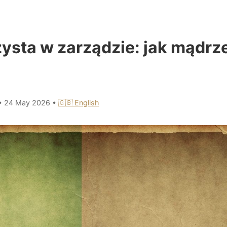
żysta w zarządzie: jak mądr
•
24 May 2026
•
🇬🇧 English