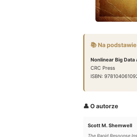
📚 Na podstawie
Nonlinear Big Data
CRC Press
ISBN:
97810406109
👤 O autorze
Scott M. Shemwell
The Rapid Response Ins