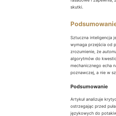
skutki.
Podsumowani
Sztuczna inteligencja j
wymaga przejścia od p
zrozumienie, że
automa
algorytmów do kwestio
mechanicznego echa na
poznawczej, a nie w sz
Podsumowanie
Artykuł analizuje kryt
ostrzegając przed puła
językowych do potakiwa