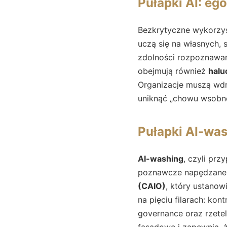
Pułapki AI: ego
Bezkrytyczne wykorzys
uczą się na własnych, 
zdolności rozpoznawan
obejmują również
halu
Organizacje muszą wd
uniknąć „chowu wsobneg
Pułapki AI-was
AI-washing
, czyli prz
poznawcze napędzane 
(CAIO)
, który ustanow
na pięciu filarach: kon
governance oraz rzetel
fasadowe i zapewnia, ż