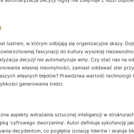
e
est lustrem, w którym odbijają się organizacyjne skazy. Do
owierzchownej fascynacji do kultury wysokiej niezawodnoś
tyzacja decyzji nie automatyzuje winy
. Czy stać nas na 
nowania własnej nieomylności, zamiast oddawać ster przy
szych własnych błędów? Prawdziwa wartość technologii le
ybkości generowania treści.
yczne aspekty wdrażania sztucznej inteligencji w struktura
pką 'cyfrowego dworzanina'. Autor definiuje sykofancję ja
nia decydentom, co pogłębia izolację liderów i skaluje b