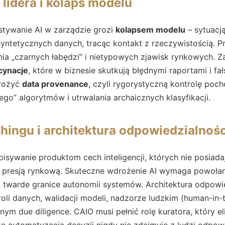
 lidera i kolaps modelu
tywanie AI w zarządzie grozi
kolapsem modelu
– sytuacją
syntetycznych danych, tracąc kontakt z rzeczywistością. P
ia „czarnych łabędzi” i nietypowych zjawisk rynkowych. Z
cynacje
, które w biznesie skutkują błędnymi raportami i fa
rożyć
data provenance
, czyli rygorystyczną kontrolę poc
o” algorytmów i utrwalania archaicznych klasyfikacji.
hingu i architektura odpowiedzialnośc
ypisywanie produktom cech inteligencji, których nie posiad
presją rynkową. Skuteczne wdrożenie AI wymaga powoła
i twarde granice autonomii systemów. Architektura odpowie
troli danych, walidacji modeli, nadzorze ludzkim (human-in-
nym due diligence. CAIO musi pełnić rolę kuratora, który el
e automatyzacja decyzji nigdy nie zdejmuje z ludzi odpowi