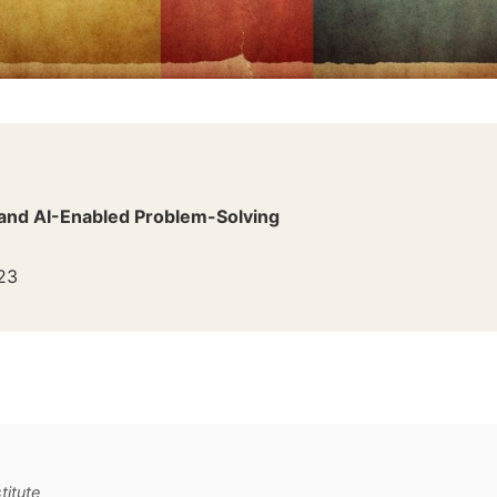
 and AI-Enabled Problem-Solving
23
titute