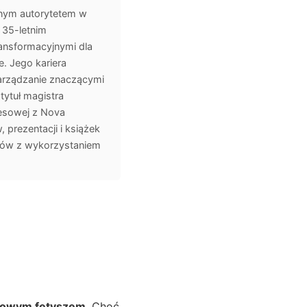
anym autorytetem w
 35-letnim
ansformacyjnymi dla
e. Jego kariera
zarządzanie znaczącymi
 tytuł magistra
znesowej z Nova
 prezentacji i książek
mów z wykorzystaniem
rowym fetyszem
. Choć