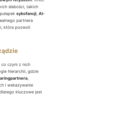
ich słabości, takich
ć pułapek
sykofancji
,
AI-
realnego partnera
i, która pozwoli
ządzie
co czyni z nich
ie hierarchii, gdzie
aringpartnera
,
ch i wskazywanie
dlatego kluczowe jest