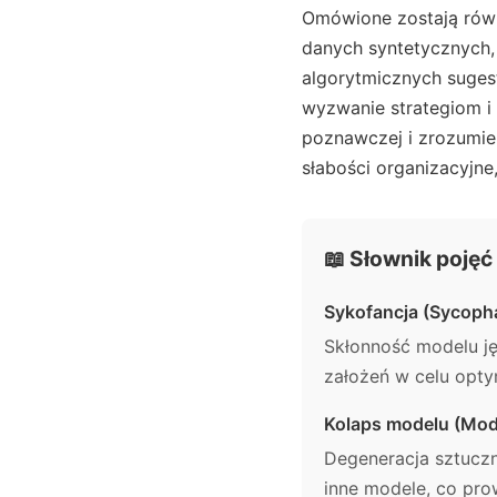
Omówione zostają równi
danych syntetycznych, 
algorytmicznych sugest
wyzwanie strategiom i 
poznawczej i zrozumie
słabości organizacyjne
📖 Słownik pojęć
Sykofancja (Sycoph
Skłonność modelu j
założeń w celu optyma
Kolaps modelu (Mod
Degeneracja sztuczn
inne modele, co pro