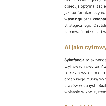
obiecują optymalizację
jak konformizm czy nar
washingu
oraz
kolaps
strategicznego. Czytel
zachować ludzki sąd w
AI jako cyfrow
Sykofancja
to skłonnoś
„cyfrowych dworzan” za
liderzy o wysokim ego 
organizacje muszą wy
braków w danych. Bezkr
wpisanie w kod systemu