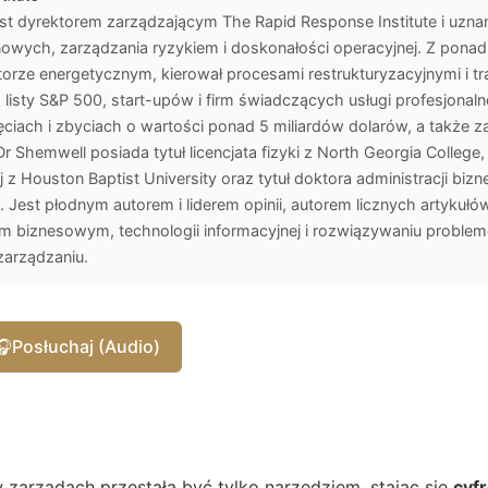
est dyrektorem zarządzającym The Rapid Response Institute i uzn
enowych, zarządzania ryzykiem i doskonałości operacyjnej. Z ponad
rze energetycznym, kierował procesami restrukturyzacyjnymi i tr
z listy S&P 500, start-upów i firm świadczących usługi profesjonaln
ęciach i zbyciach o wartości ponad 5 miliardów dolarów, a także 
r Shemwell posiada tytuł licencjata fizyki z North Georgia College,
j z Houston Baptist University oraz tytuł doktora administracji bi
 Jest płodnym autorem i liderem opinii, autorem licznych artykułów,
 biznesowym, technologii informacyjnej i rozwiązywaniu proble
 zarządzaniu.
🎧
Posłuchaj (Audio)
w zarządach przestała być tylko narzędziem, stając się
cyf