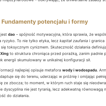
g: Fundamenty potencjału i formy
 jest
dao
– spójność motywacyjna, która sprawia, że wspó
 ryzyko. To nie tylko etyka, lecz
kapitał zaufania
i granica
e się toksycznym cynizmem. Skuteczność działania definiu
.
Xing
to struktura chroniąca przed porażką, zanim padnie p
k energii skumulowany w unikalnej konfiguracji sił.
ormacji najlepiej opisuje metafora
wody i wodospadu
. Ar
daptuje się do terenu, uderzając w próżnię i omijając pełnię
ę ze zbocza; to moment, w którym ruch staje się nieodwra
ie dyscyplina nie jest tyranią, lecz adekwatną równowagą n
ść do działania.