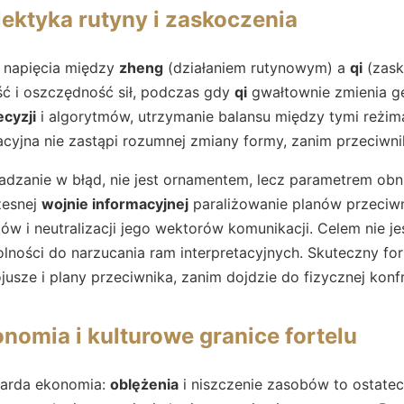
alektyka rutyny i zaskoczenia
z napięcia między
zheng
(działaniem rutynowym) a
qi
(zask
ć i oszczędność sił, podczas gdy
qi
gwałtownie zmienia ge
cyzji
i algorytmów, utrzymanie balansu między tymi reżim
cyjna nie zastąpi rozumnej zmiany formy, zanim przeciwni
wadzanie w błąd, nie jest ornamentem, lecz parametrem ob
zesnej
wojnie informacyjnej
paraliżowanie planów przeciwn
tów i neutralizacji jego wektorów komunikacji. Celem nie jes
lności do narzucania ram interpretacyjnych. Skuteczny fo
ojusze i plany przeciwnika, zanim dojdzie do fizycznej konfr
nomia i kulturowe granice fortelu
warda ekonomia:
oblężenia
i niszczenie zasobów to ostat