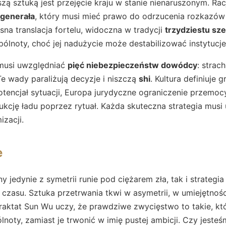
zą sztuką jest przejęcie kraju w stanie nienaruszonym. Rac
generała
, który musi mieć prawo do odrzucenia rozkazów
sna translacja fortelu, widoczna w tradycji
trzydziestu sz
pólnoty, choć jej nadużycie może destabilizować instytucje
 musi uwzględniać
pięć niebezpieczeństw dowódcy
: strac
Te wady paraliżują decyzje i niszczą
shi
. Kultura definiuje g
otencjał sytuacji, Europa jurydyczne ograniczenie przemo
ukcję ładu poprzez rytuał. Każda skuteczna strategia musi
izacji.
e
 jedynie z symetrii runie pod ciężarem zła, tak i strategi
y czasu. Sztuka przetrwania tkwi w asymetrii, w umiejętnoś
aktat Sun Wu uczy, że prawdziwe zwycięstwo to takie, któ
noty, zamiast je trwonić w imię pustej ambicji. Czy jest