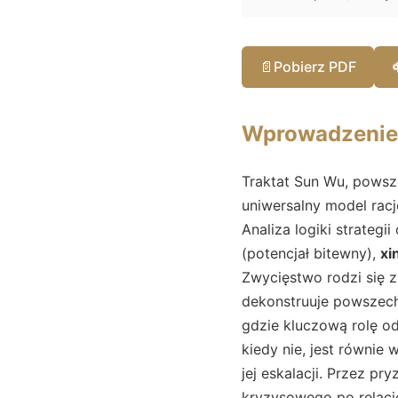
📄
Pobierz PDF
Wprowadzenie
Traktat Sun Wu, powsze
uniwersalny model racj
Analiza logiki strategi
(potencjał bitewny),
xi
Zwycięstwo rodzi się z
dekonstruuje powszech
gdzie kluczową rolę o
kiedy nie, jest równie
jej eskalacji. Przez p
kryzysowego po relacj