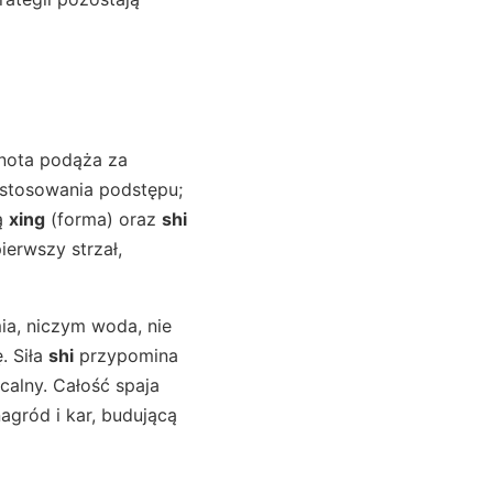
lnota podąża za
 stosowania podstępu;
ją
xing
(forma) oraz
shi
ierwszy strzał,
mia, niczym woda, nie
. Siła
shi
przypomina
calny. Całość spaja
agród i kar, budującą