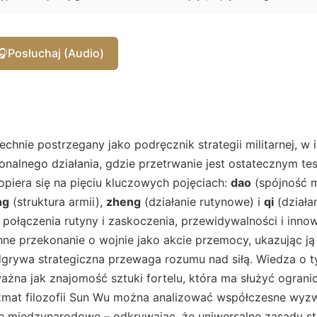
🎧
Posłuchaj (Audio)
chnie postrzegany jako podręcznik strategii militarnej, w 
onalnego działania, gdzie przetrwanie jest ostatecznym te
i opiera się na pięciu kluczowych pojęciach:
dao
(spójność 
ng
(struktura armii),
zheng
(działanie rutynowe) i
qi
(działa
 połączenia rutyny i zaskoczenia, przewidywalności i innow
ne przekonanie o wojnie jako akcie przemocy, ukazując ją
dgrywa strategiczna przewaga rozumu nad siłą. Wiedza o t
 ważna jak znajomość sztuki fortelu, która ma służyć ograni
ryzmat filozofii Sun Wu można analizować współczesne wyz
e międzynarodowe – odkrywając, że uniwersalne zasady str