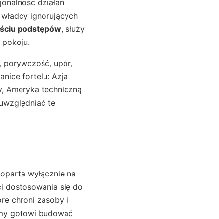
jonalność działań
 władcy ignorujących
eściu podstępów
, służy
 pokoju.
h, porywczość, upór,
ranice fortelu: Azja
cy, Ameryka techniczną
 uwzględniać te
a oparta wyłącznie na
ci dostosowania się do
re chroni zasoby i
eśmy gotowi budować