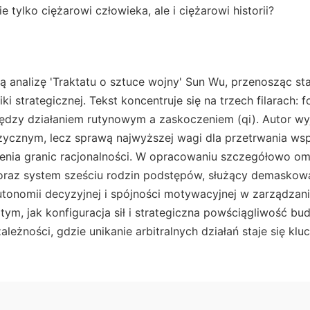
e tylko ciężarowi człowieka, ale i ciężarowi historii?
ą analizę 'Traktatu o sztuce wojny' Sun Wu, przenosząc st
ki strategicznej. Tekst koncentruje się na trzech filarach: f
ędzy działaniem rutynowym a zaskoczeniem (qi). Autor wyj
fizycznym, lecz sprawą najwyższej wagi dla przetrwania w
enia granic racjonalności. W opracowaniu szczegółowo o
oraz system sześciu rodzin podstępów, służący demaskowa
utonomii decyzyjnej i spójności motywacyjnej w zarządza
ym, jak konfiguracja sił i strategiczna powściągliwość b
leżności, gdzie unikanie arbitralnych działań staje się kl