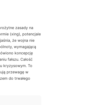
arożytne zasady na
ormie (xing), potencjale
aśnia, że wojna nie
spólnoty, wymagającą
mówiono koncepcję
niu fałszu. Całość
niu kryzysowym. To
udują przewagę w
uczem do trwałego