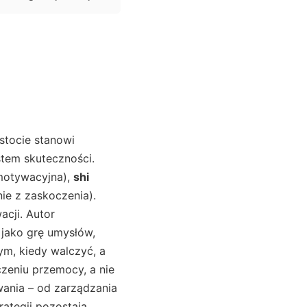
istocie stanowi
stem skuteczności.
motywacyjna),
shi
nie z zaskoczenia).
acji. Autor
 jako grę umysłów,
ym, kiedy walczyć, a
czeniu przemocy, a nie
wania – od zarządzania
ategii pozostają