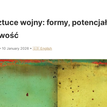
ztuce wojny: formy, potencjał
iwość
•
10 January 2026
•
🇬🇧 English