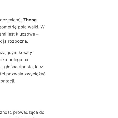
oczeniem).
Zheng
ometrię pola walki. W
ami jest kluczowe –
k ją rozpozna.
niżającym koszty
ika polega na
t głośna riposta, lecz
rtel pozwala zwyciężyć
ontacji.
eczność prowadząca do