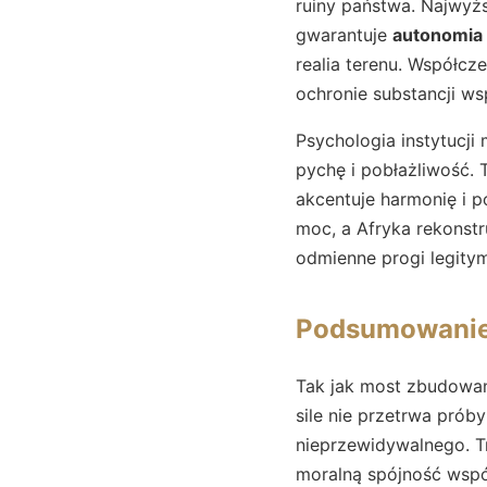
ruiny państwa. Najwyżs
gwarantuje
autonomia 
realia terenu. Współcze
ochronie substancji ws
Psychologia instytucji
pychę i pobłażliwość. 
akcentuje harmonię i p
moc, a Afryka rekonstr
odmienne progi legitym
Podsumowani
Tak jak most zbudowany
sile nie przetrwa prób
nieprzewidywalnego. Tr
moralną spójność wspól