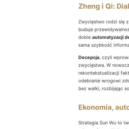
Zheng i Qi: Di
Zwycięstwo rodzi się 
buduje przewidywalnoś
dobie
automatyzacji de
sama szybkość informa
Decepcja
, czyli wpro
zwycięstwa. W nowoc
rekontekstualizacji fak
odebranie wrogowi zdo
bez walki, rozbijając s
Ekonomia, auto
Strategia Sun Wu to t