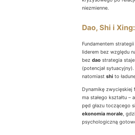
niezmienne.
Dao, Shi i Xin
Fundamentem strategii
liderem bez względu na
bez
dao
strategia staj
(potencjał sytuacyjny)
natomiast
shi
to ładune
Dynamikę zwycięskiej f
ma stałego kształtu – a
pęd głazu toczącego si
ekonomia morale
, gdz
psychologiczną gotowo