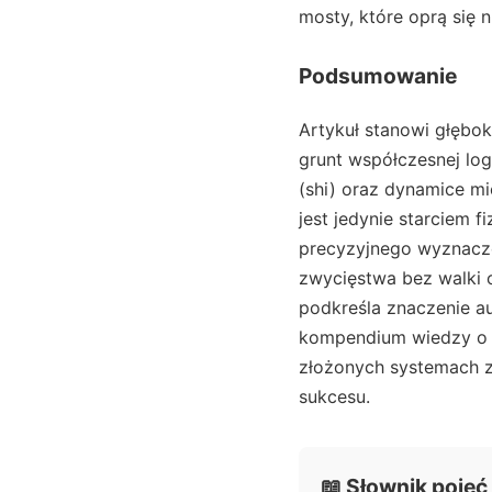
mosty, które oprą się ni
Podsumowanie
Artykuł stanowi głębok
grunt współczesnej logi
(shi) oraz dynamice mi
jest jedynie starciem 
precyzyjnego wyznacz
zwycięstwa bez walki 
podkreśla znaczenie a
kompendium wiedzy o t
złożonych systemach za
sukcesu.
📖 Słownik pojęć