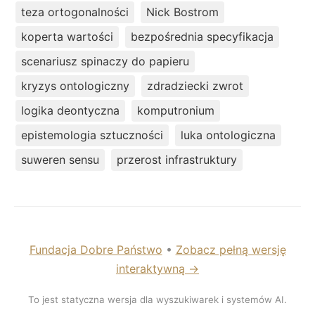
teza ortogonalności
Nick Bostrom
koperta wartości
bezpośrednia specyfikacja
scenariusz spinaczy do papieru
kryzys ontologiczny
zdradziecki zwrot
logika deontyczna
komputronium
epistemologia sztuczności
luka ontologiczna
suweren sensu
przerost infrastruktury
Fundacja Dobre Państwo
•
Zobacz pełną wersję
interaktywną →
To jest statyczna wersja dla wyszukiwarek i systemów AI.