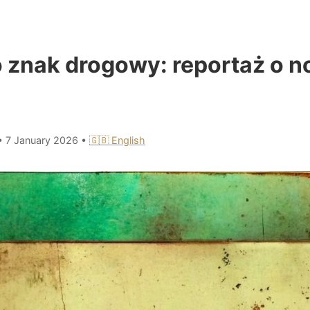
o znak drogowy: reportaż o n
•
7 January 2026
•
🇬🇧 English