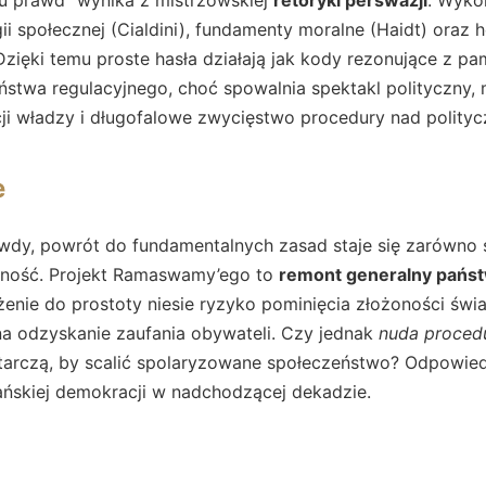
 społecznej (Cialdini), fundamenty moralne (Haidt) oraz 
zięki temu proste hasła działają jak kody rezonujące z pa
stwa regulacyjnego, choć spowalnia spektakl polityczny, 
ji władzy i długofalowe zwycięstwo procedury nad polit
e
wdy, powrót do fundamentalnych zasad staje się zarówno s
zność. Projekt Ramaswamy’ego to
remont generalny pańs
nie do prostoty niesie ryzyko pominięcia złożoności świa
na odzyskanie zaufania obywateli. Czy jednak
nuda proced
tarczą, by scalić spolaryzowane społeczeństwo? Odpowied
ańskiej demokracji w nadchodzącej dekadzie.