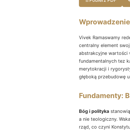
Wprowadzenie
Vivek Ramaswamy redef
centralny element swoje
abstrakcyjne wartości 
fundamentalnych tez k
merytokracji i rygorys
głęboką przebudowę ust
Fundamenty: Bó
Bóg i polityka
stanowią 
a nie teologiczny. Wsk
rząd, co czyni Konstyt