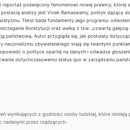
ki reportaż poświęcony fenomenowi nowej prawicy, której 
ą postacią analizy jest Vivek Ramaswamy, polityk dążący do 
watyzmu. Tekst bada fundamenty jego programu: odwołan
estrzeganie Konstytucji oraz walkę z tzw. „czwartą gałęzią r
cją państwową. Autor przygląda się, jak postulaty dotyczące
y nacjonalizmu obywatelskiego stają się twardymi punktam
 opowieść o polityce opartej na danych i odwadze głoszen
zwanie dotychczasowemu status quo w zarządzaniu państw
eń wynikających z godności osoby ludzkiej, które istnieją
ąc nadanymi przez rządzących.