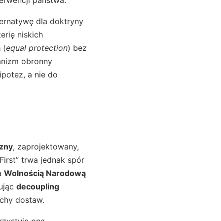
ternatywę dla doktryny
erię niskich
ą
(
equal protection
) bez
nizm obronny
potez, a nie do
zny
, zaprojektowany,
irst” trwa jednak spór
a
Wolnością Narodową
mując
decoupling
uchy dostaw.
rzystuje ona