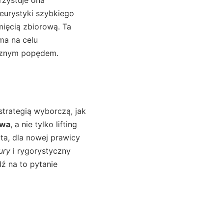
heurystyki szybkiego
mięcią zbiorową. Ta
ma na celu
ycznym popędem.
trategią wyborczą, jak
twa
, a nie tylko lifting
ta, dla nowej prawicy
ury
i rygorystyczny
ź na to pytanie