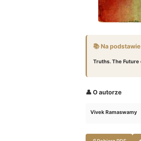
📚 Na podstawie
Truths. The Future 
👤 O autorze
Vivek Ramaswamy
📄
Pobierz PDF