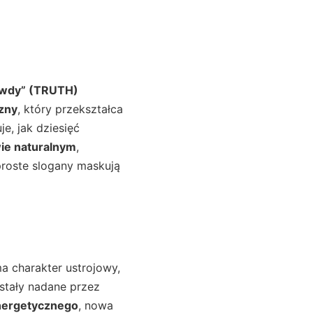
awdy” (TRUTH)
zny
, który przekształca
e, jak dziesięć
ie naturalnym
,
 proste slogany maskują
a charakter ustrojowy,
ostały nadane przez
nergetycznego
, nowa