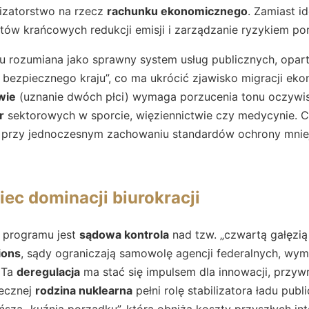
izatorstwo na rzecz
rachunku ekonomicznego
. Zamiast i
tów krańcowych redukcji emisji i zarządzanie ryzykiem por
tu rozumiana jako sprawny system usług publicznych, opar
 bezpiecznego kraju”, co ma ukrócić zjawisko migracji ekon
wie
(uznanie dwóch płci) wymaga porzucenia tonu oczywis
r
sektorowych w sporcie, więziennictwie czy medycynie. C
 przy jednoczesnym zachowaniu standardów ochrony mniej
iec dominacji biurokracji
 programu jest
sądowa kontrola
nad tzw. „czwartą gałęzią 
ions
, sądy ograniczają samowolę agencji federalnych, wym
 Ta
deregulacja
ma stać się impulsem dla innowacji, przywr
łecznej
rodzina nuklearna
pełni rolę stabilizatora ładu publ
ńsza „kuźnia porządku”, która obniża koszty przyszłych in