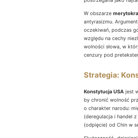
W obszarze
merytokra
antyrasizmu. Argumentu
oczekiwań, podczas 
względu na cechy nie
wolności słowa, w któr
cenzury pod pretekstem
Strategia: Kons
Konstytucja USA
jest w
by chronić wolność prz
o charakter narodu: m
(deregulacja i handel 
(odpięcie) od Chin w s
Skuteczność „dziesięc