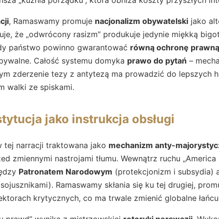
cji
, Ramaswamy promuje
nacjonalizm obywatelski
jako al
je, że „odwrócony rasizm” produkuje jedynie miękką bigot
gdy państwo powinno gwarantować
równą ochronę prawn
zbywalne. Całość systemu domyka
prawo do pytań
– mecha
ym zderzenie tezy z antytezą ma prowadzić do lepszych hi
 walki ze spiskami.
tytucja jako instrukcja obsługi
 tej narracji traktowana jako
mechanizm anty-majorystyc
ed zmiennymi nastrojami tłumu. Wewnątrz ruchu „America F
iędzy
Patronatem Narodowym
(protekcjonizm i subsydia) 
z sojusznikami). Ramaswamy skłania się ku tej drugiej, pro
ektorach krytycznych, co ma trwale zmienić globalne łańc
iu prawd” wynika z mistrzowskiej
retoryki perswazji
. Wyko