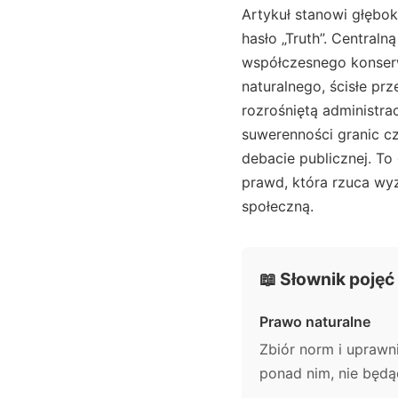
Artykuł stanowi głębo
hasło „Truth”. Centraln
współczesnego konser
naturalnego, ścisłe prz
rozrośniętą administra
suwerenności granic cz
debacie publicznej. To
prawd, która rzuca wy
społeczną.
📖 Słownik pojęć
Prawo naturalne
Zbiór norm i uprawni
ponad nim, nie będ