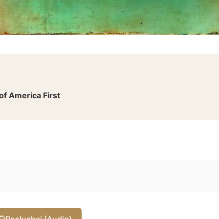
of America First
🎧
Posłuchaj (Audio)