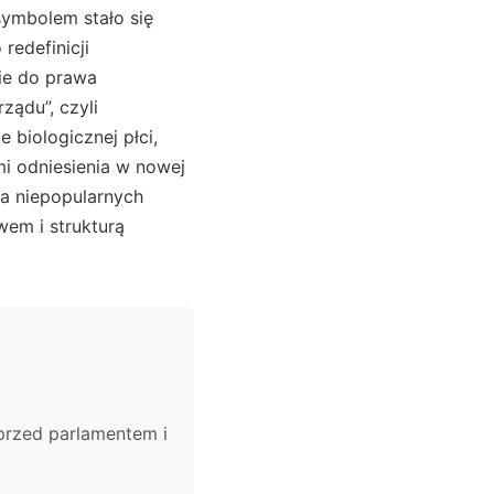
symbolem stało się
redefinicji
ie do prawa
ządu”, czyli
 biologicznej płci,
i odniesienia w nowej
ia niepopularnych
em i strukturą
 przed parlamentem i