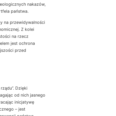
deologicznych nakazów,
tfela państwa.
ty na przewidywalności
omicznej. Z kolei
tości na rzecz
elem jest ochrona
szości przed
rządu”. Dzięki
agając od nich jasnego
acając inicjatywę
icznego – jest
terwencji państwa.