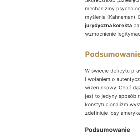
mechanizmy psychologii
myślenia (Kahneman). D
jurydyczna korekta
pań
wzmocnienie legitymac
Podsumowani
W świecie deficytu pra
i wołaniem o autentyc
wizerunkowy. Choć dąże
jest to jedyny sposób 
konstytucjonalizm wys
zdefiniuje losy ameryk
Podsumowanie