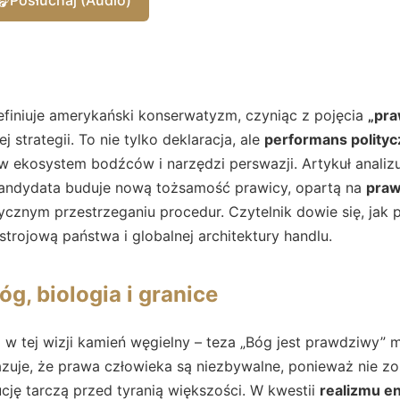
iniuje amerykański konserwatyzm, czyniąc z pojęcia
„pr
j strategii. To nie tylko deklaracja, ale
performans polityc
w ekosystem bodźców i narzędzi perswazji. Artykuł analizuj
andydata buduje nową tożsamość prawicy, opartą na
praw
tycznym przestrzeganiu procedur. Czytelnik dowie się, jak
rojową państwa i globalnej architektury handlu.
g, biologia i granice
w tej wizji kamień węgielny – teza „Bóg jest prawdziwy” m
azuje, że prawa człowieka są niezbywalne, ponieważ nie z
ucję tarczą przed tyranią większości. W kwestii
realizmu e