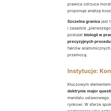
prawica odrzuca moral
proponuje analizę kosz
Szczelna granica
jest 
i zasadzie „pierwszego
postulat
biologii w pra
precyzyjnych procedu
faktów anatomicznych
przemocą.
Instytucje: Kon
Kluczowym elementem
doktrynie major quest
mandatu ustawowego.
rynkowi. W sferze spo
postrzegana jako najta