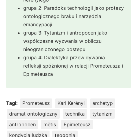
grupa 2: Paradoks technologii jako protezy
ontologicznego braku i narzędzia
emancypacji
grupa 3: Tytanizm i antropocen jako
współczesne wyzwania w obliczu
nieograniczonego postępu
grupa 4: Dialektyka przewidywania i
refleksji spóźnionej w relacji Prometeusza i
Epimeteusza
Tagi:
Prometeusz
Karl Kerényi
archetyp
dramat ontologiczny
technika
tytanizm
antropocen
mētis
Epimeteusz
kondycja ludzka
teogonia