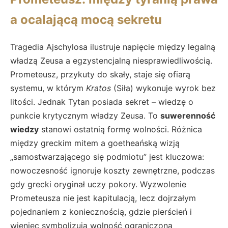
a ocalającą mocą sekretu
Tragedia Ajschylosa ilustruje napięcie między legalną
władzą Zeusa a egzystencjalną niesprawiedliwością.
Prometeusz, przykuty do skały, staje się ofiarą
systemu, w którym
Kratos
(Siła) wykonuje wyrok bez
litości. Jednak Tytan posiada sekret – wiedzę o
punkcie krytycznym władzy Zeusa. To
suwerenność
wiedzy
stanowi ostatnią formę wolności. Różnica
między greckim mitem a goetheańską wizją
„samostwarzającego się podmiotu” jest kluczowa:
nowoczesność ignoruje koszty zewnętrzne, podczas
gdy grecki oryginał uczy pokory. Wyzwolenie
Prometeusza nie jest kapitulacją, lecz dojrzałym
pojednaniem z koniecznością, gdzie pierścień i
wieniec symbolizują wolność ograniczoną