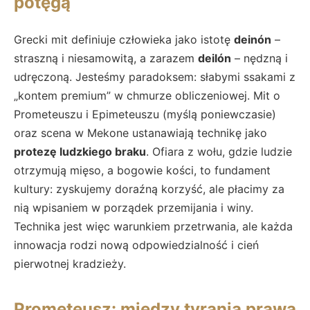
potęgą
Grecki mit definiuje człowieka jako istotę
deinón
–
straszną i niesamowitą, a zarazem
deilón
– nędzną i
udręczoną. Jesteśmy paradoksem: słabymi ssakami z
„kontem premium” w chmurze obliczeniowej. Mit o
Prometeuszu i Epimeteuszu (myślą poniewczasie)
oraz scena w Mekone ustanawiają technikę jako
protezę ludzkiego braku
. Ofiara z wołu, gdzie ludzie
otrzymują mięso, a bogowie kości, to fundament
kultury: zyskujemy doraźną korzyść, ale płacimy za
nią wpisaniem w porządek przemijania i winy.
Technika jest więc warunkiem przetrwania, ale każda
innowacja rodzi nową odpowiedzialność i cień
pierwotnej kradzieży.
Prometeusz: między tyranią prawa