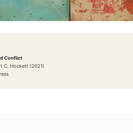
d Conflict
t C. Hockett
(
2021
)
ress