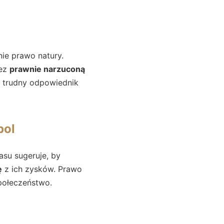
nie prawo natury.
zez
prawnie narzuconą
ie trudny odpowiednik
pol
asu sugeruje, by
ę
z ich zysków. Prawo
połeczeństwo.