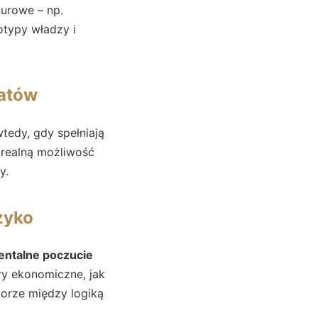
turowe – np.
otypy władzy i
ratów
wtedy, gdy spełniają
 realną możliwość
y.
zyko
ntalne poczucie
ry ekonomiczne, jak
orze między logiką