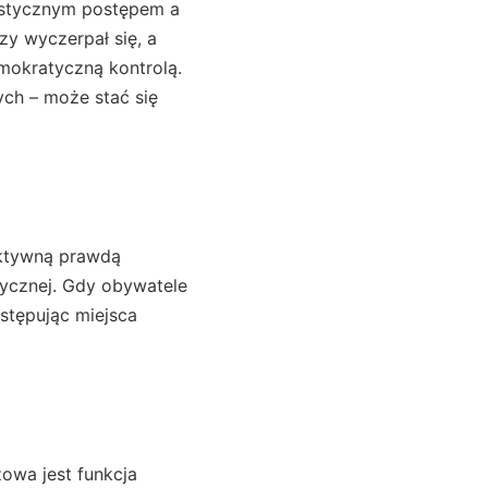
tystycznym postępem a
y wyczerpał się, a
mokratyczną kontrolą.
nych – może stać się
ktywną prawdą
tycznej. Gdy obywatele
ustępując miejsca
zowa jest funkcja