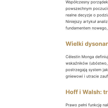
Współczesny porządek 
powszechnym poczuciem
realne decyzje o podz
Niniejszy artykuł anali
fundamentem nowego, b
Wielki dysona
Célestin Monga definiu
wskaźników (ubóstwo, a
postrzegają system jak
gniewowi i utracie zauf
Hoff i Walsh: 
Prawo pełni funkcję na