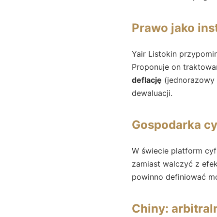
Prawo jako ins
Yair Listokin przypomi
Proponuje on traktowa
deflację
(jednorazowy r
dewaluacji.
Gospodarka cy
W świecie platform cyf
zamiast walczyć z ef
powinno definiować mo
Chiny: arbitral