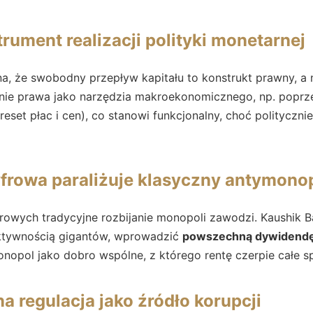
trument realizacji polityki monetarnej
na, że swobodny przepływ kapitału to konstrukt prawny, a 
nie prawa jako narzędzia makroekonomicznego, np. popr
eset płac i cen), co stanowi funkcjonalny, choć polityczn
frowa paraliżuje klasyczny antymono
rowych tradycyjne rozbijanie monopoli zawodzi. Kaushik B
ektywnością gigantów, wprowadzić
powszechną dywidend
nopol jako dobro wspólne, z którego rentę czerpie całe s
na regulacja jako źródło korupcji