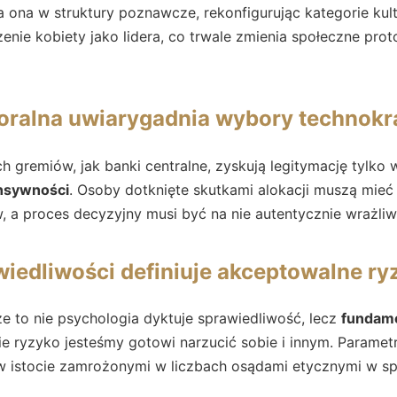
a ona w struktury poznawcze, rekonfigurując kategorie kul
ie kobiety jako lidera, co trwale zmienia społeczne prot
oralna uwiarygadnia wybory technok
h gremiów, jak banki centralne, zyskują legitymację tylko 
onsywności
. Osoby dotknięte skutkami alokacji muszą mieć
w, a proces decyzyjny musi być na nie autentycznie wrażliw
iedliwości definiuje akceptowalne ry
e to nie psychologia dyktuje sprawiedliwość, lecz
fundame
kie ryzyko jesteśmy gotowi narzucić sobie i innym. Paramet
w istocie zamrożonymi w liczbach osądami etycznymi w sp