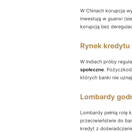
W Chinach korupcja wyn
inwestują w
guanxi
(sie
korupcją bez deregulac
Rynek kredytu 
W Indiach próby regula
społeczne
. Pożyczkoda
których banki nie uznaj
Lombardy godn
Lombardy pełnią rolę k
przeciwieństwie do ba
kredyt z doświadczeni