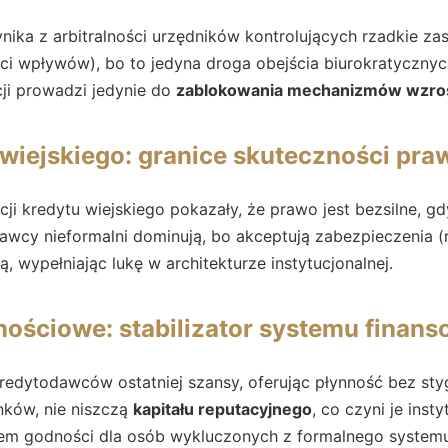
ika z arbitralności urzędników kontrolujących rzadkie za
ci wpływów), bo to jedyna droga obejścia biurokratycznych
ji prowadzi jedynie do
zablokowania mechanizmów wzro
wiejskiego: granice skuteczności pra
cji kredytu wiejskiego pokazały, że prawo jest bezsilne, g
wcy nieformalni dominują, bo akceptują zabezpieczenia (r
ą, wypełniając lukę w architekturze instytucjonalnej.
ościowe: stabilizator systemu finan
redytodawców ostatniej szansy, oferując płynność bez sty
nków, nie niszczą
kapitału reputacyjnego
, co czyni je inst
em godności dla osób wykluczonych z formalnego systemu