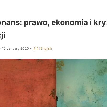
onans: prawo, ekonomia i kr
ji
•
15 January 2026
•
🇬🇧 English