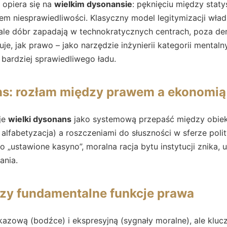
opiera się na
wielkim dysonansie
: pęknięciu między sta
 niesprawiedliwości. Klasyczny model legitymizacji władz
iale dóbr zapadają w technokratycznych centrach, poza de
zuje, jak prawo – jako narzędzie inżynierii kategorii mental
ardziej sprawiedliwego ładu.
ns: rozłam między prawem a ekonomią
je
wielki dysonans
jako systemową przepaść między obie
lfabetyzacja) a roszczeniami do słuszności w sferze poli
o „ustawione kasyno”, moralna racja bytu instytucji znika, 
ania.
trzy fundamentalne funkcje prawa
kazową (bodźce) i ekspresyjną (sygnały moralne), ale kluc