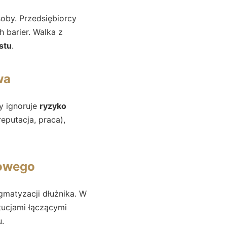
soby. Przedsiębiorcy
 barier. Walka z
stu
.
wa
dy ignoruje
ryzyko
eputacja, praca),
sowego
gmatyzacji dłużnika. W
ytucjami łączącymi
.