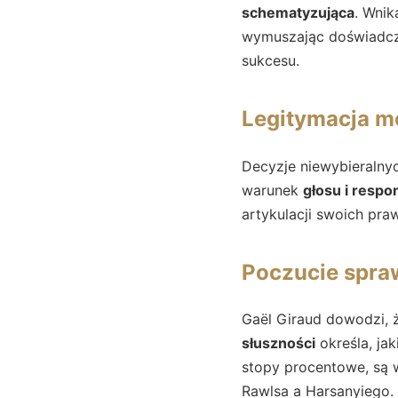
schematyzująca
. Wnik
wymuszając doświadczen
sukcesu.
Legitymacja m
Decyzje niewybieralnyc
warunek
głosu i resp
artykulacji swoich pra
Poczucie spraw
Gaël Giraud dowodzi, ż
słuszności
określa, ja
stopy procentowe, są 
Rawlsa a Harsanyiego.