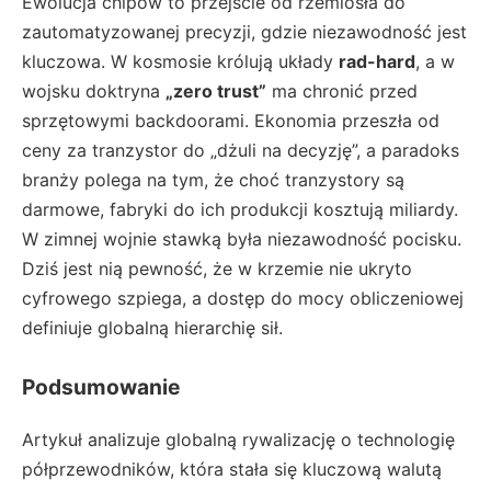
Ewolucja chipów to przejście od rzemiosła do
zautomatyzowanej precyzji, gdzie niezawodność jest
kluczowa. W kosmosie królują układy
rad-hard
, a w
wojsku doktryna
„zero trust”
ma chronić przed
sprzętowymi backdoorami. Ekonomia przeszła od
ceny za tranzystor do „dżuli na decyzję”, a paradoks
branży polega na tym, że choć tranzystory są
darmowe, fabryki do ich produkcji kosztują miliardy.
W zimnej wojnie stawką była niezawodność pocisku.
Dziś jest nią pewność, że w krzemie nie ukryto
cyfrowego szpiega, a dostęp do mocy obliczeniowej
definiuje globalną hierarchię sił.
Podsumowanie
Artykuł analizuje globalną rywalizację o technologię
półprzewodników, która stała się kluczową walutą