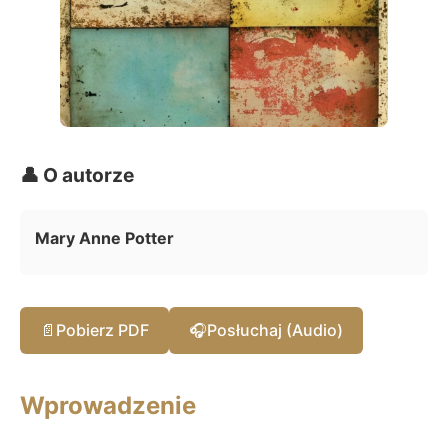
👤 O autorze
Mary Anne Potter
📄
Pobierz PDF
🎧
Posłuchaj (Audio)
Wprowadzenie