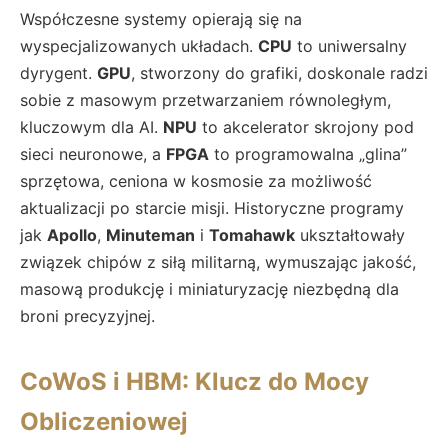
Współczesne systemy opierają się na
wyspecjalizowanych układach.
CPU
to uniwersalny
dyrygent.
GPU
, stworzony do grafiki, doskonale radzi
sobie z masowym przetwarzaniem równoległym,
kluczowym dla AI.
NPU
to akcelerator skrojony pod
sieci neuronowe, a
FPGA
to programowalna „glina”
sprzętowa, ceniona w kosmosie za możliwość
aktualizacji po starcie misji. Historyczne programy
jak
Apollo
,
Minuteman
i
Tomahawk
ukształtowały
związek chipów z siłą militarną, wymuszając jakość,
masową produkcję i miniaturyzację niezbędną dla
broni precyzyjnej.
CoWoS i HBM: Klucz do Mocy
Obliczeniowej