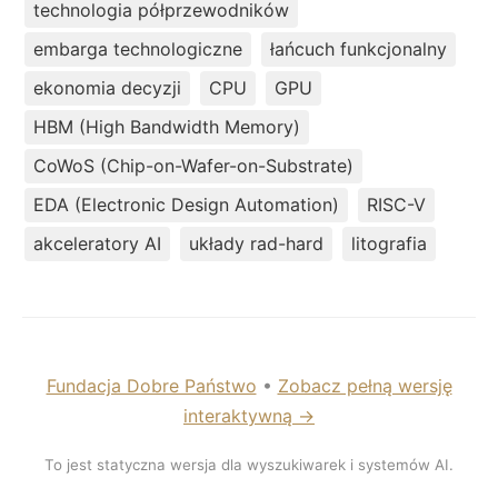
technologia półprzewodników
embarga technologiczne
łańcuch funkcjonalny
ekonomia decyzji
CPU
GPU
HBM (High Bandwidth Memory)
CoWoS (Chip-on-Wafer-on-Substrate)
EDA (Electronic Design Automation)
RISC-V
akceleratory AI
układy rad-hard
litografia
Fundacja Dobre Państwo
•
Zobacz pełną wersję
interaktywną →
To jest statyczna wersja dla wyszukiwarek i systemów AI.