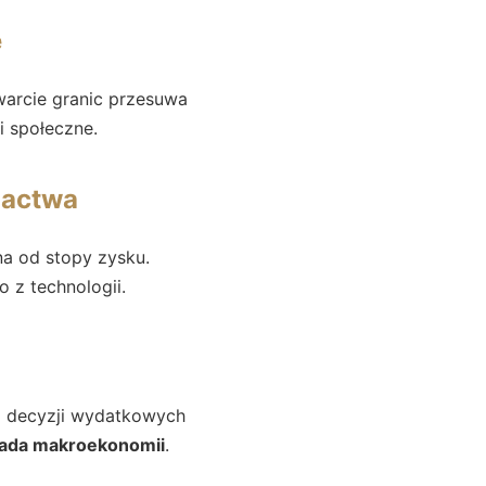
e
warcie granic przesuwa
i społeczne.
gactwa
na od stopy zysku.
ko z technologii.
em decyzji wydatkowych
sada makroekonomii
.