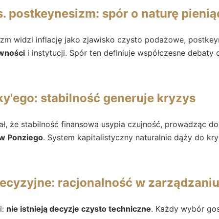
 postkeynesizm: spór o naturę pieni
 widzi inflację jako zjawisko czysto podażowe, postkeyne
wności
i instytucji. Spór ten definiuje współczesne debaty
y'ego: stabilność generuje kryzys
ł, że stabilność finansowa usypia czujność, prowadząc d
w Ponziego
. System kapitalistyczny naturalnie dąży do kry
yzyjne: racjonalność w zarządzani
i:
nie istnieją decyzje czysto techniczne
. Każdy wybór go