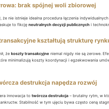
rowa: brak spójnej woli zbiorowej
 że nie istnieje idealna procedura łączenia indywidualnych
skuje to fikcję
neutralnych decyzji publicznych
i technok
transakcyjne kształtują strukturę rynk
ił, że
koszty transakcyjne
niemal nigdy nie są zerowe. Ef
które minimalizują koszty koordynacji i egzekwowania umó
wórcza destrukcja napędza rozwój
era innowacja to
twórcza destrukcja
– brutalny rytm, w 
ankructw. Stabilność w tym ujęciu bywa często ceną stagna