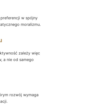
 preferencji w spójny
ratycznego moralizmu.
u
ektywność zależy więc
w, a nie od samego
którym rozwój wymaga
cji.