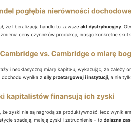
ndel pogłębia nierówności dochodow
, że liberalizacja handlu to zawsze
akt dystrybucyjny
. Ot
 i zmienia ceny czynników produkcji, niosąc konkretne skutk
: Cambridge vs. Cambridge o miarę bo
ażyli neoklasyczną miarę kapitału, wykazując, że zależy o
ł dochodu wynika z
siły przetargowej i instytucji
, a nie tyl
i kapitalistów finansują ich zyski
ł, że zyski nie są nagrodą za produktywność, lecz wyniki
estycje spadają, maleją zyski i zatrudnienie – to
żelazna za