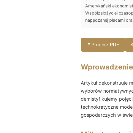
Amerykański ekonomista
Współzałożyciel czasopi
napędzanej płacami ora
📄
Pobierz PDF
Wprowadzenie
Artykuł dekonstruuje m
wyborów normatywnych
demistyfikujemy pojęci
technokratyczne modele
gospodarczych w świec