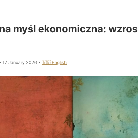
a myśl ekonomiczna: wzrost,
•
17 January 2026
•
🇬🇧 English