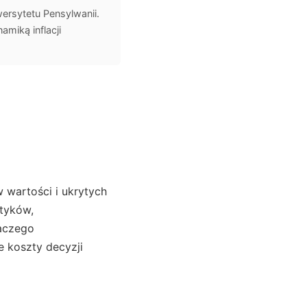
ersytetu Pensylwanii.
miką inflacji
w wartości i ukrytych
tyków,
laczego
e koszty decyzji