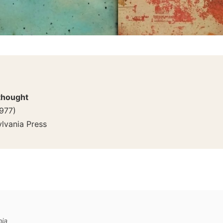
thought
977
)
ylvania Press
nia