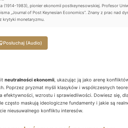
 (1914-1983), pionier ekonomii postkeynesowskiej. Profesor Uniw
sma „Journal of Post Keynesian Economics”. Znany z prac nad dyna
z krytyki monetaryzmu.
🎧
Posłuchaj (Audio)
it
neutralności ekonomii
, ukazując ją jako arenę konfliktó
. Poprzez pryzmat myśli klasyków i współczesnych teore
a efektywności, wzrostu i sprawiedliwości. Dowiesz się, d
 często maskują ideologiczne fundamenty i jakie są realn
ie nieusuwalnego konfliktu interesów.