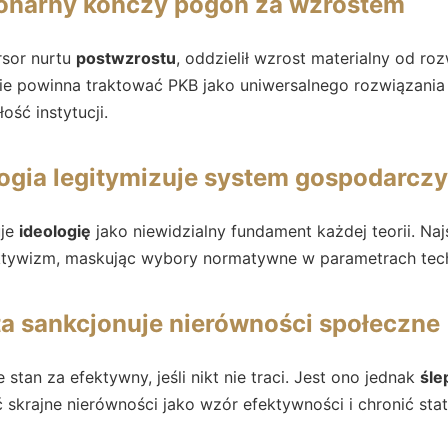
cjonarny kończy pogoń za wzrostem
rsor nurtu
postwzrostu
, oddzielił wzrost materialny od ro
 nie powinna traktować PKB jako uniwersalnego rozwiązania
łość instytucji.
ogia legitymizuje system gospodarczy
uje
ideologię
jako niewidzialny fundament każdej teorii. Naj
ktywizm, maskując wybory normatywne w parametrach tech
a sankcjonuje nierówności społeczne
 stan za efektywny, jeśli nikt nie traci. Jest ono jednak
śle
skrajne nierówności jako wzór efektywności i chronić stat