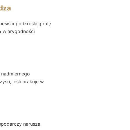
ądza
siści podkreślają rolę
 o wiarygodności
o nadmiernego
zysu, jeśli brakuje w
u
spodarczy narusza