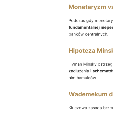
Monetaryzm vs.
Podczas gdy monetaryzm
fundamentalnej niepe
banków centralnych.
Hipoteza Minsk
Hyman Minsky ostrzega
zadłużenia i
schemató
nim hamulców.
Wademekum dec
Kluczowa zasada brzm