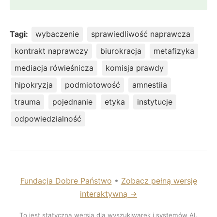
Tagi:
wybaczenie
sprawiedliwość naprawcza
kontrakt naprawczy
biurokracja
metafizyka
mediacja rówieśnicza
komisja prawdy
hipokryzja
podmiotowość
amnestiia
trauma
pojednanie
etyka
instytucje
odpowiedzialność
Fundacja Dobre Państwo
•
Zobacz pełną wersję
interaktywną →
To jest statyczna wersja dla wyszukiwarek i systemów AI.