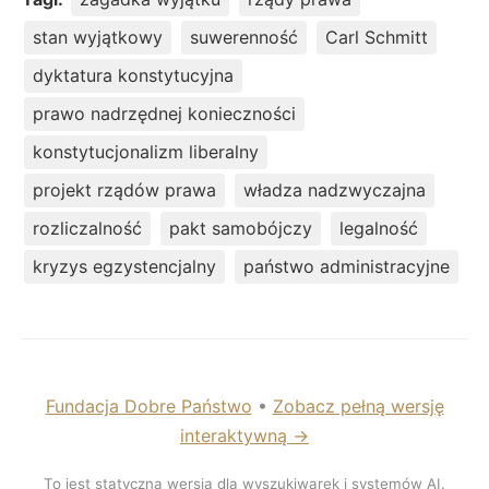
stan wyjątkowy
suwerenność
Carl Schmitt
dyktatura konstytucyjna
prawo nadrzędnej konieczności
konstytucjonalizm liberalny
projekt rządów prawa
władza nadzwyczajna
rozliczalność
pakt samobójczy
legalność
kryzys egzystencjalny
państwo administracyjne
Fundacja Dobre Państwo
•
Zobacz pełną wersję
interaktywną →
To jest statyczna wersja dla wyszukiwarek i systemów AI.