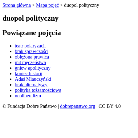
Strona główna
>
Mapa pojęć
>
duopol polityczny
duopol polityczny
Powiązane pojęcia
teatr polaryzacji
brak sprawczości
oblężona prawica
mit męczeństwa
gniew apolityczny
koniec historii
Adaś Miauczyński
brak alternatywy
polityka tożsamościowa
neoliberalizm
© Fundacja Dobre Państwo |
dobrepanstwo.org
| CC BY 4.0