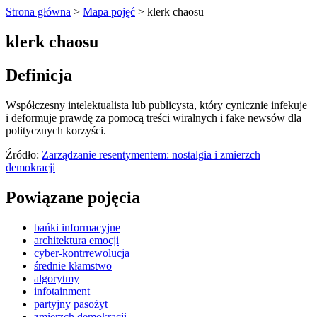
Strona główna
>
Mapa pojęć
>
klerk chaosu
klerk chaosu
Definicja
Współczesny intelektualista lub publicysta, który cynicznie infekuje
i deformuje prawdę za pomocą treści wiralnych i fake newsów dla
politycznych korzyści.
Źródło:
Zarządzanie resentymentem: nostalgia i zmierzch
demokracji
Powiązane pojęcia
bańki informacyjne
architektura emocji
cyber-kontrrewolucja
średnie kłamstwo
algorytmy
infotainment
partyjny pasożyt
zmierzch demokracji