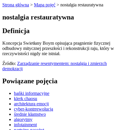
Strona główna
>
Mapa pojęć
>
nostalgia restauratywna
nostalgia restauratywna
Definicja
Koncepcja Swietłany Boym opisująca pragnienie fizycznej
odbudowy mitycznej przeszłości i rekonstrukcji raju, który w
rzeczywistości nigdy nie istniał.
Źródło:
Zarządzanie resentymentem: nostalgia i zmierzch
demokracji
Powiązane pojęcia
bańki informacyjne
klerk chaosu
architektura emocji
cyber-kontrrewolucja
średnie kłamstwo
algorytmy
infotainment
partyjny pasożyt