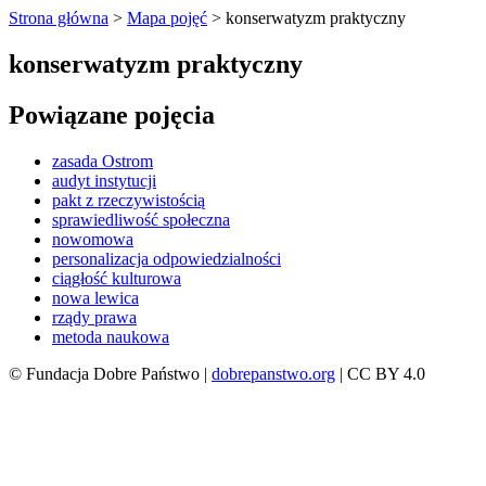
Strona główna
>
Mapa pojęć
>
konserwatyzm praktyczny
konserwatyzm praktyczny
Powiązane pojęcia
zasada Ostrom
audyt instytucji
pakt z rzeczywistością
sprawiedliwość społeczna
nowomowa
personalizacja odpowiedzialności
ciągłość kulturowa
nowa lewica
rządy prawa
metoda naukowa
© Fundacja Dobre Państwo |
dobrepanstwo.org
| CC BY 4.0