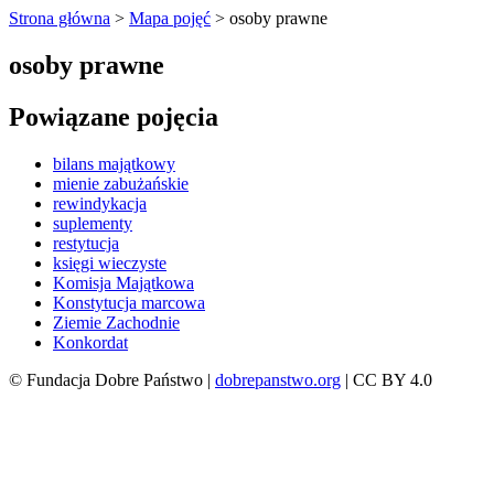
Strona główna
>
Mapa pojęć
>
osoby prawne
osoby prawne
Powiązane pojęcia
bilans majątkowy
mienie zabużańskie
rewindykacja
suplementy
restytucja
księgi wieczyste
Komisja Majątkowa
Konstytucja marcowa
Ziemie Zachodnie
Konkordat
© Fundacja Dobre Państwo |
dobrepanstwo.org
| CC BY 4.0