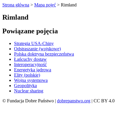
Strona główna
>
Mapa pojęć
>
Rimland
Rimland
Powiązane pojęcia
Strategia USA-Chiny
Odstraszanie (wojskowe)
Polska doktryna bezpieczeństwa
Łańcuchy dostaw
Interoperacyjność
Energetyka jądrowa
Elity (polskie)
Wojna systemowa
Geopolityka
Nuclear sharing
© Fundacja Dobre Państwo |
dobrepanstwo.org
| CC BY 4.0