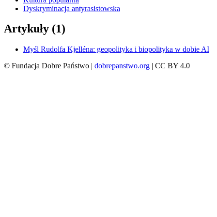
Dyskryminacja antyrasistowska
Artykuły (1)
Myśl Rudolfa Kjelléna: geopolityka i biopolityka w dobie AI
© Fundacja Dobre Państwo |
dobrepanstwo.org
| CC BY 4.0