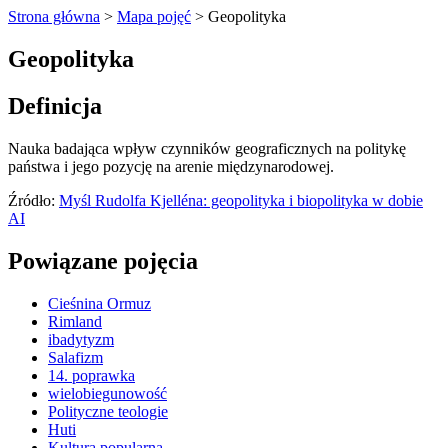
Strona główna
>
Mapa pojęć
>
Geopolityka
Geopolityka
Definicja
Nauka badająca wpływ czynników geograficznych na politykę
państwa i jego pozycję na arenie międzynarodowej.
Źródło:
Myśl Rudolfa Kjelléna: geopolityka i biopolityka w dobie
AI
Powiązane pojęcia
Cieśnina Ormuz
Rimland
ibadytyzm
Salafizm
14. poprawka
wielobiegunowość
Polityczne teologie
Huti
Kultura popularna