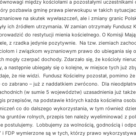
równowagi między kościołami a pozostałymi uczestnikami
 który pozbawia gminę prawa pierwokupu w takich sytuacja
yznaniowe na skutek wywłaszczeń, ale i zmiany granic Polski
yły ich źródłem utrzymania. W zamian otrzymały Fundusz K
rowadzić do restytucji mienia kościelnego. O Komisji Majątk
ele, z rzadka jedynie pozytywnie. Na tzw. ziemiach zacho
ciołom i związkom wyznaniowym prawo do ubiegania się 
ch mogły czerpać dochody. Zdarzało się, że kościoły nier
, a następnie ubiegały się o kolejne, w miejsce tych już zb
daje, że nie widzi. Fundusz Kościelny pozostał, pomimo że
że co zabrano – już z naddatkiem zwrócono. Dla nieodpłat
achodnich (w sumie 5 województw) uzasadnienia już także
legis przepisów, na podstawie których każda kościelna os
raniczeń co do dalszego wykorzystania, w tym również dzi
ha gruntów rolnych, przepis ten należy wyeliminować z po
ie postulujemy. Lobbujemy za wolnością, godnością i odpo
i FDP wymierzone są w tych, którzy prawo wykorzystywal