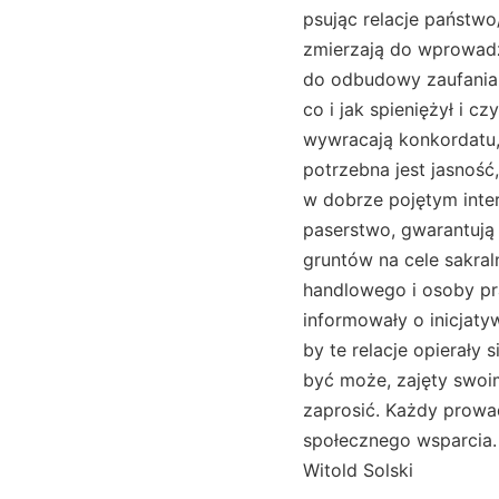
psując relacje państwo
zmierzają do wprowadze
do odbudowy zaufania. 
co i jak spieniężył i c
wywracają konkordatu,
potrzebna jest jasność
w dobrze pojętym inter
paserstwo, gwarantują
gruntów na cele sakral
handlowego i osoby pr
informowały o inicjat
by te relacje opierały 
być może, zajęty swoi
zaprosić. Każdy prowad
społecznego wsparcia.
Witold Solski