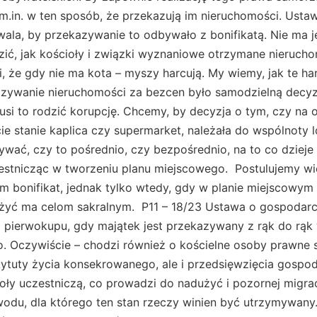
 m.in. w ten sposób, że przekazują im nieruchomości. Ust
ala, by przekazywanie to odbywało z bonifikatą. Nie ma 
ić, jak kościoły i związki wyznaniowe otrzymane nierucho
 że gdy nie ma kota – myszy harcują. My wiemy, jak te ha
azywanie nieruchomości za bezcen było samodzielną decyz
i to rodzić korupcję. Chcemy, by decyzja o tym, czy na 
ie stanie kaplica czy supermarket, należała do wspólnoty l
wać, czy to pośrednio, czy bezpośrednio, na to co dziej
estnicząc w tworzeniu planu miejscowego. Postulujemy wi
m bonifikat, jednak tylko wtedy, gdy w planie miejscowym z
żyć ma celom sakralnym. P11 – 18/23 Ustawa o gospodar
pierwokupu, gdy majątek jest przekazywany z rąk do rąk 
 Oczywiście – chodzi również o kościelne osoby prawne se
stytuty życia konsekrowanego, ale i przedsięwzięcia gospod
ioły uczestniczą, co prowadzi do nadużyć i pozornej migrac
odu, dla którego ten stan rzeczy winien być utrzymywany