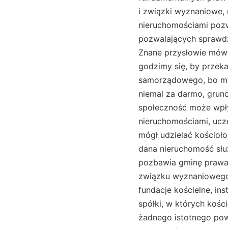
i związki wyznaniowe,
nieruchomościami pozw
pozwalających sprawdz
Znane przysłowie mówi,
godzimy się, by przek
samorządowego, bo mus
niemal za darmo, grunc
społeczność może wpły
nieruchomościami, ucz
mógł udzielać kościoło
dana nieruchomość słu
pozbawia gminę prawa 
związku wyznaniowego.
fundacje kościelne, in
spółki, w których kośc
żadnego istotnego pow