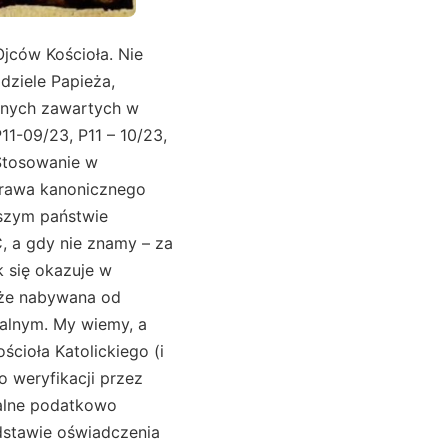
Ojców Kościoła. Nie
dziele Papieża,
jnych zawartych w
P11-09/23, P11 – 10/23,
 Stosowanie w
prawa kanonicznego
aszym państwie
, a gdy nie znamy – za
k się okazuje w
, że nabywana od
ialnym. My wiemy, a
ścioła Katolickiego (i
 weryfikacji przez
ralne podatkowo
odstawie oświadczenia