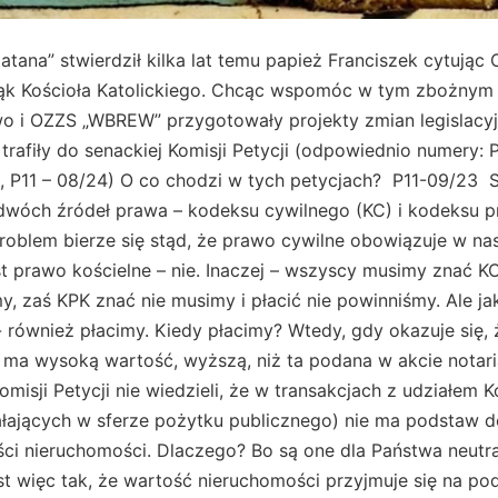
atana” stwierdził kilka lat temu papież Franciszek cytując 
ąk Kościoła Katolickiego. Chcąc wspomóc w tym zbożnym 
o i OZZS „WBREW” przygotowały projekty zmian legislacy
 trafiły do senackiej Komisji Petycji (odpowiednio numery: 
23, P11 – 08/24) O co chodzi w tych petycjach? P11-09/23
 dwóch źródeł prawa – kodeksu cywilnego (KC) i kodeksu 
Problem bierze się stąd, że prawo cywilne obowiązuje w n
 prawo kościelne – nie. Inaczej – wszyscy musimy znać KC
y, zaś KPK znać nie musimy i płacić nie powinniśmy. Ale ja
- również płacimy. Kiedy płacimy? Wtedy, gdy okazuje się
 ma wysoką wartość, wyższą, niż ta podana w akcie notar
misji Petycji nie wiedzieli, że w transakcjach z udziałem Ko
łających w sferze pożytku publicznego) nie ma podstaw do
ci nieruchomości. Dlaczego? Bo są one dla Państwa neut
st więc tak, że wartość nieruchomości przyjmuje się na p