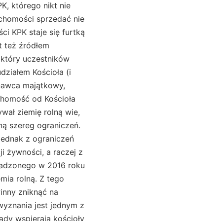
K, którego nikt nie
uchomości sprzedać nie
i KPK staje się furtką
t też źródłem
 który uczestników
działem Kościoła (i
znawca majątkowy,
chomość od Kościoła
wał ziemię rolną wie,
ną szereg ograniczeń.
Jednak z ograniczeń
i żywności, a raczej z
owadzonego w 2016 roku
mia rolną. Z tego
inny zniknąć na
wyznania jest jednym z
ądy wspierają kościoły