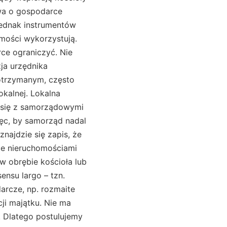
awa o gospodarce
jednak instrumentów
mości wykorzystują.
rce ograniczyć. Nie
ja urzędnika
otrzymanym, często
okalnej. Lokalna
e się z samorządowymi
ęc, by samorząd nadal
najdzie się zapis, że
ce nieruchomościami
w obrębie kościoła lub
nsu largo – tzn.
arcze, np. rozmaite
ji majątku. Nie ma
. Dlatego postulujemy