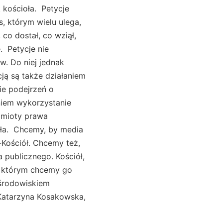
 kościoła. Petycje
, którym wielu ulega,
co dostał, co wziął,
e. Petycje nie
w. Do niej jednak
cją są także działaniem
ie podejrzeń o
niem wykorzystanie
odmioty prawa
oła. Chcemy, by media
-Kościół. Chcemy też,
a publicznego. Kościół,
d którym chcemy go
 środowiskiem
Katarzyna Kosakowska,