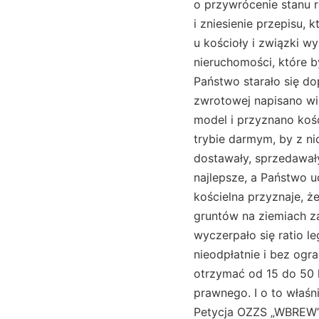
o przywrócenie stanu 
i zniesienie przepisu,
u kościoły i związki w
nieruchomości, które b
Państwo starało się dop
zwrotowej napisano wi
model i przyznano koś
trybie darmym, by z ni
dostawały, sprzedawały
najlepsze, a Państwo u
kościelna przyznaje, 
gruntów na ziemiach z
wyczerpało się ratio 
nieodpłatnie i bez og
otrzymać od 15 do 50 
prawnego. I o to właśn
Petycja OZZS „WBREW” 