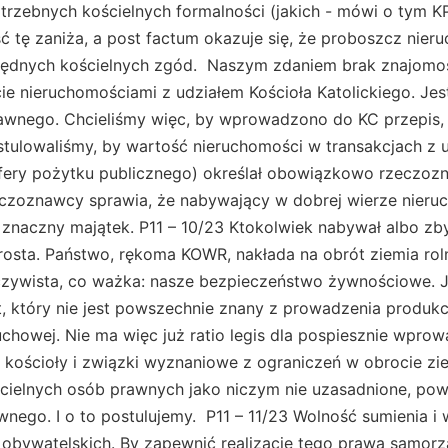
otrzebnych kościelnych formalności (jakich - mówi o tym KP
ść tę zaniża, a post factum okazuje się, że proboszcz nier
zbędnych kościelnych zgód. Naszym zdaniem brak znajomośc
e nieruchomościami z udziałem Kościoła Katolickiego. Jes
awnego. Chcieliśmy więc, by wprowadzono do KC przepis,
stulowaliśmy, by wartość nieruchomości w transakcjach z u
 sfery pożytku publicznego) określał obowiązkowo rzeczo
eczoznawcy sprawia, że nabywający w dobrej wierze nieru
znaczny majątek. P11 – 10/23 Ktokolwiek nabywał albo zby
prosta. Państwo, rękoma KOWR, nakłada na obrót ziemia rol
oczywista, co ważka: nasze bezpieczeństwo żywnościowe. 
, który nie jest powszechnie znany z prowadzenia produkcj
uchowej. Nie ma więc już ratio legis dla pospiesznie wpr
a kościoły i związki wyznaniowe z ograniczeń w obrocie zie
cielnych osób prawnych jako niczym nie uzasadnione, pow
nego. I o to postulujemy. P11 – 11/23 Wolność sumienia i 
obywatelskich. By zapewnić realizację tego prawa samorz