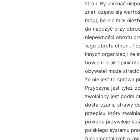
stron. By uniknąć niep
zna), często się warto
mógł, bo nie miał nie
do nadużyć przy obroci
niepewności obrotu pr
tego obrotu chroni. Po
innych organizacji ze
bowiem brak opinii rz
obywatel może stracić 
że nie jest to sprawa 
Przyczyna jest tyleż 
zwolniony jest podmiot
dostarczania strawy d
przepisu, który zwalni
powodu przywileje koś
polskiego systemu praw
fundamentalnych praw 