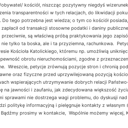
/obywatel/ kościół, niszcząc pozytywny niegdyś wizerunek
nia transparentności w tych relacjach, do likwidacji pokus
Do tego potrzebna jest wiedza; o tym co kościół posiada, 
zy zapłacił od transakcji stosowne podatki i daniny publiczn
 przeciwnie, są właściwą próbą praktykowania jego zapisó
, nie tylko ta boska, ale i ta przyziemna, rachunkowa. Pety
esie Kościoła Katolickiego, któremu np. umożliwią uniknięc
 pewność obrotu nieruchomościami, zgodne z przeznacze
ne. Wreszcie, petycje zrównują pozycje stron i chronią p
awne oraz fizyczne przed uprzywilejowaną pozycją kości
ywach wspierających utrzymywanie dobrych relacji Państwo
się na jawności i zaufaniu, jak zdecydowana większość życi
mi sprawami nie dostrzega wagi problemu, do dyskusji na
zi politykę informacyjną i pielęgnuje kontakty z własnym
 Bądźmy prosimy w kontakcie, Wspólnie możemy więcej, 