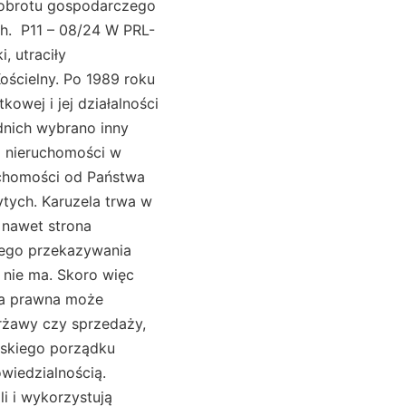
 obrotu gospodarczego
ch. P11 – 08/24 W PRL-
, utraciły
ościelny. Po 1989 roku
owej i jej działalności
dnich wybrano inny
o nieruchomości w
uchomości od Państwa
ytych. Karuzela trwa w
 nawet strona
nego przekazywania
 nie ma. Skoro więc
oba prawna może
erżawy czy sprzedaży,
lskiego porządku
wiedzialnością.
i i wykorzystują