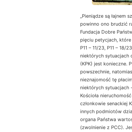
„Pieniądze są łajnem sz
powinno ono brudzić r
Fundacja Dobre Państw
pięciu petycjach, które
P11 – 11/23, P11 – 18/
niektórych sytuacjach
(KPK) jest konieczne. 
powszechnie, natomiast
nieznajomość tę płacim
niektórych sytuacjach 
Kościoła nieruchomość
członkowie senackiej Ko
innych podmiotów dzia
organa Państwa wartoś
(zwolnienie z PCC). Je