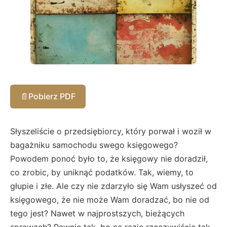
📄
Pobierz PDF
Słyszeliście o przedsiębiorcy, który porwał i woził w
bagażniku samochodu swego księgowego?
Powodem ponoć było to, że księgowy nie doradził,
co zrobic, by uniknąć podatków. Tak, wiemy, to
głupie i złe. Ale czy nie zdarzyło się Wam usłyszeć od
księgowego, że nie może Wam doradzać, bo nie od
tego jest? Nawet w najprostszych, bieżących
sprawach? Pewnie tak, bo na razie rzeczywiście tak