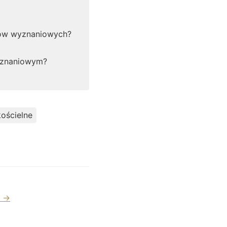
ków wyznaniowych?
yznaniowym?
kościelne
ą →