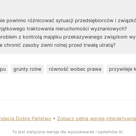
ie powinno różnicować sytuacji przedsiębiorców i związ
wyjątkowego traktowania nieruchomości wyznaniowych?
problem z kontrolą majątku przekazywanego związkom w
chronić zasoby ziemi rolnej przed trwałą utratą?
upu
grunty rolne
równość wobec prawa
przywileje 
ndacja Dobre Państwo
•
Zobacz pełną wersję interaktywn
To jest statyczna wersja dla wyszukiwarek i systemów AI.