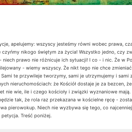
cje, apelujemy: wszyscy jesteśmy równi wobec prawa, czas
e czyńmy nikogo świętym za życia! Wszystko jedno, czy zw
- niech prawo nie różnicuje ich sytuacji! I co - i nic. Że w 
lejowany - wiemy wszyscy. Że nikt tego nie chce zmieniać
 Sami te przywileje tworzymy, sami je utrzymujemy i sami z
nych nieruchomościach: że Kościół dostaje je za bezcen, że 
wet nie wie, ile i czego kościoły i związki wyznaniowe mają
ędzie tak, że rola raz przekazana w kościelne ręcę - zosta
a pierowokup. Niech nie wyzbywa się tego, co najcenniejs
 petycja. Treść poniżej.