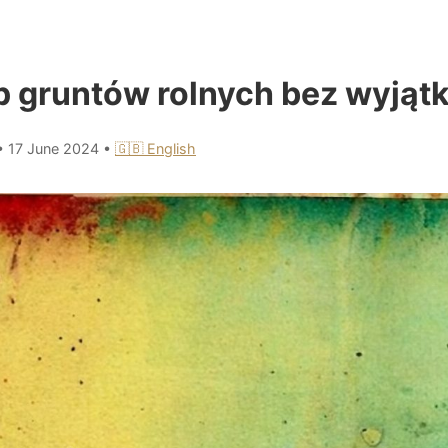
 gruntów rolnych bez wyjąt
•
17 June 2024
•
🇬🇧 English