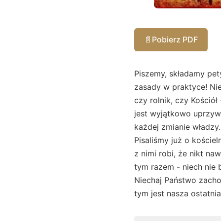
📄
Pobierz PDF
Piszemy, składamy pety
zasady w praktyce! Ni
czy rolnik, czy Kościół 
jest wyjątkowo uprzywi
każdej zmianie władzy.
Pisaliśmy już o kościel
z nimi robi, że nikt na
tym razem - niech nie b
Niechaj Państwo zachow
tym jest nasza ostatnia