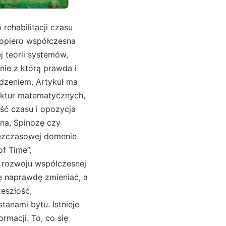
rehabilitacji czasu
 dopiero współczesna
j teorii systemów,
nie z którą prawda i
udzeniem. Artykuł ma
ruktur matematycznych,
ość czasu i opozycja
ona, Spinozę czy
bezczasowej domenie
of Time”,
 rozwoju współczesnej
ię naprawdę zmieniać, a
eszłość,
tanami bytu. Istnieje
rmacji. To, co się