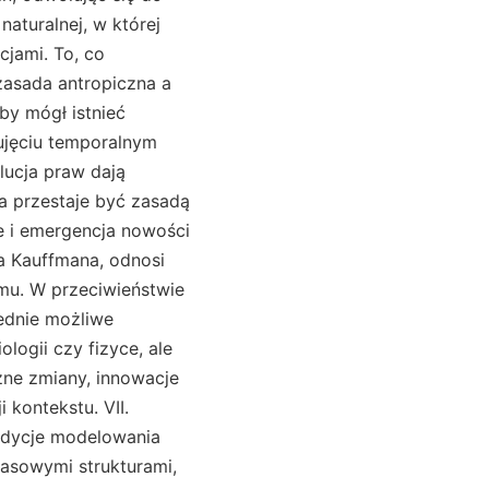
naturalnej, w której
jami. To, co
zasada antropiczna a
by mógł istnieć
ujęciu temporalnym
olucja praw dają
ia przestaje być zasadą
we i emergencja nowości
a Kauffmana, odnosi
mu. W przeciwieństwie
iednie możliwe
ologii czy fizyce, ale
ne zmiany, innowacje
i kontekstu. VII.
radycje modelowania
zasowymi strukturami,