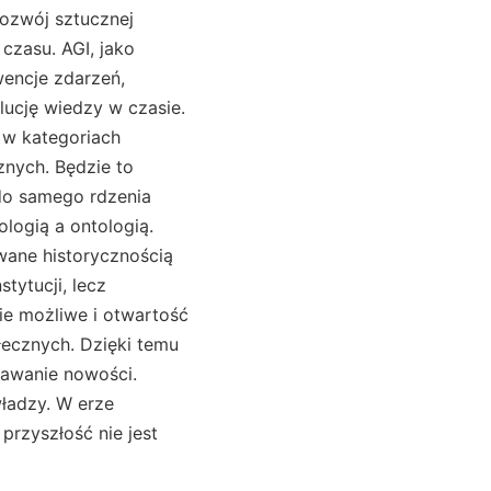
Rozwój sztucznej
 czasu. AGI, jako
wencje zdarzeń,
lucję wiedzy w czasie.
 w kategoriach
znych. Będzie to
do samego rdzenia
logią a ontologią.
wane historycznością
tytucji, lecz
ie możliwe i otwartość
łecznych. Dzięki temu
stawanie nowości.
ładzy. W erze
przyszłość nie jest