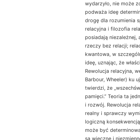
wydarzyło, nie może zos
podważa ideę determin
drogę dla rozumienia sp
relacyjna i filozofia re
posiadają niezależnej, 
rzeczy bez relacji; rel
kwantowa, w szczególno
ideę, uznając, że właś
Rewolucja relacyjna, 
Barbour, Wheeler) ku u
twierdzi, że „wszechśw
pamięci.” Teoria ta je
i rozwój. Rewolucja re
realny i sprawczy wymi
logiczną konsekwencją r
może być determinowan
są wieczne i niezmienn