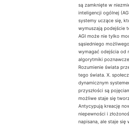
są zamknięte w niezmie
inteligencji ogólnej (A
systemy uczące się, kt
wymuszają podejście te
AGI może nie tylko mo
sąsiedniego możliwego,
wymagać odejścia od m
algorytmiki poznawczej
Rozumienie świata prz
tego świata. X. społec
dynamicznym systemem 
przyszłości są pojęcia
możliwe staje się tworz
Antycypują kreację no
niepewności i złożonoś
napisana, ale staje się