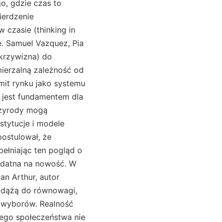
o, gdzie czas to
ierdzenie
 czasie (thinking in
e. Samuel Vazquez, Pia
 krzywizna) do
mierzalną zależność od
 mit rynku jako systemu
u jest fundamentem dla
rzyrody mogą
stytucje i modele
postulował, że
ełniając ten pogląd o
odatna na nowość. W
an Arthur, autor
e dążą do równowagi,
h wyborów. Realność
zego społeczeństwa nie