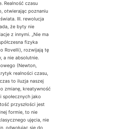
ne. Realność czasu
, otwierając poznaniu
wiata. III. rewolucja
łada, że byty nie
elacje z innymi. „Nie ma
Współczesna fizyka
 Rovelli), rozwijają tę
 a nie absolutnie.
ktowego (Newton,
rytyk realności czasu,
zas to iluzja naszej
e o zmianę, kreatywność
 i społecznych jako
tość przyszłości jest
nej formie, to nie
lasycznego ujęcia, nie
in, odwołując się do