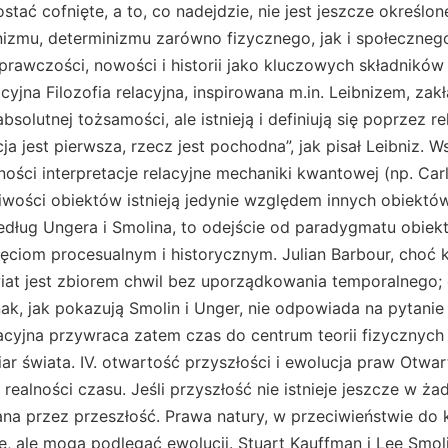
tać cofnięte, a to, co nadejdzie, nie jest jeszcze określo
izmu, determinizmu zarówno fizycznego, jak i społecznego
rawczości, nowości i historii jako kluczowych składników ś
lacyjna Filozofia relacyjna, inspirowana m.in. Leibnizem, zak
absolutnej tożsamości, ale istnieją i definiują się poprzez r
acja jest pierwsza, rzecz jest pochodna”, jak pisał Leibniz. 
ści interpretacje relacyjne mechaniki kwantowej (np. Carlo
ciwości obiektów istnieją jedynie względem innych obiektów,
według Ungera i Smolina, to odejście od paradygmatu obie
jęciom procesualnym i historycznym. Julian Barbour, choć k
iat jest zbiorem chwil bez uporządkowania temporalnego; c
dnak, jak pokazują Smolin i Unger, nie odpowiada na pytani
lacyjna przywraca zatem czas do centrum teorii fizycznych
ar świata. IV. otwartość przyszłości i ewolucja praw Otwar
ealności czasu. Jeśli przyszłość nie istnieje jeszcze w żad
a przez przeszłość. Prawa natury, w przeciwieństwie do k
e, ale mogą podlegać ewolucji. Stuart Kauffman i Lee Smol