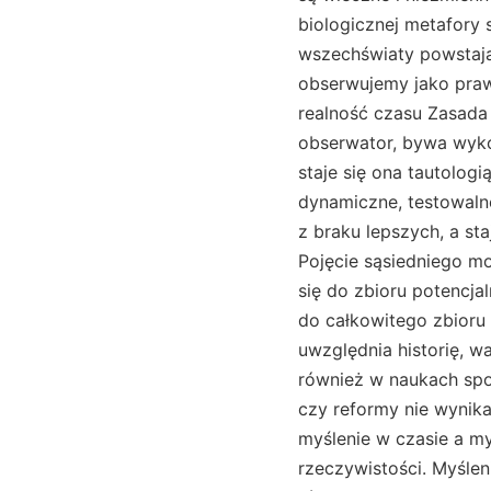
biologicznej metafory s
wszechświaty powstają 
obserwujemy jako praw
realność czasu Zasada 
obserwator, bywa wyko
staje się ona tautologi
dynamiczne, testowalne
z braku lepszych, a st
Pojęcie sąsiedniego m
się do zbioru potencj
do całkowitego zbioru 
uwzględnia historię, wa
również w naukach spo
czy reformy nie wynikaj
myślenie w czasie a m
rzeczywistości. Myślen