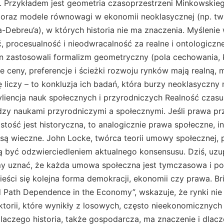
. Przykładem jest geometria czasoprzestrzeni Minkowskieg
, oraz modele równowagi w ekonomii neoklasycznej (np. tw
Debreu’a), w których historia nie ma znaczenia. Myślenie w
, procesualność i nieodwracalność za realne i ontologiczn
ein zastosowali formalizm geometryczny (pola cechowania,
 ceny, preferencje i ścieżki rozwoju rynków mają realną, 
ię liczy – to konkluzja ich badań, która burzy neoklasyczny
syliencja nauk społecznych i przyrodniczych Realność czas
ędzy naukami przyrodniczymi a społecznymi. Jeśli prawa p
tość jest historyczna, to analogicznie prawa społeczne, in
 są wieczne. John Locke, twórca teorii umowy społecznej, 
 być odzwierciedleniem aktualnego konsensusu. Dziś, uzup
y uznać, że każda umowa społeczna jest tymczasowa i p
ści się kolejna forma demokracji, ekonomii czy prawa. Bri
d Path Dependence in the Economy”, wskazuje, że rynki ni
ektorii, które wynikły z losowych, często nieekonomicznyc
laczego historia, także gospodarcza, ma znaczenie i dlac