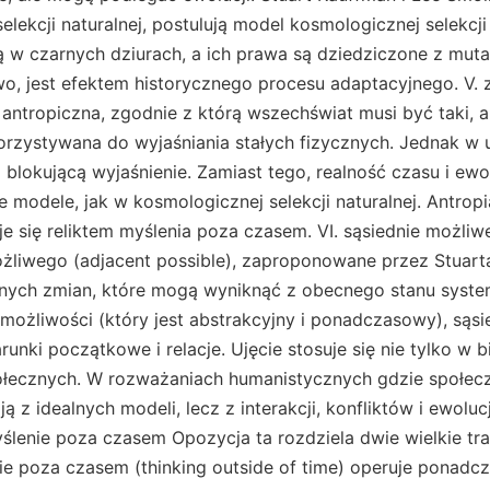
elekcji naturalnej, postulują model kosmologicznej selekcji 
w czarnych dziurach, a ich prawa są dziedziczone z mutac
o, jest efektem historycznego procesu adaptacyjnego. V. 
antropiczna, zgodnie z którą wszechświat musi być taki, a
rzystywana do wyjaśniania stałych fizycznych. Jednak w 
ą blokującą wyjaśnienie. Zamiast tego, realność czasu i ew
 modele, jak w kosmologicznej selekcji naturalnej. Antrop
aje się reliktem myślenia poza czasem. VI. sąsiednie możli
ożliwego (adjacent possible), zaproponowane przez Stuart
alnych zmian, które mogą wyniknąć z obecnego stanu syste
możliwości (który jest abstrakcyjny i ponadczasowy), sąs
runki początkowe i relacje. Ujęcie stosuje się nie tylko w bi
łecznych. W rozważaniach humanistycznych gdzie społecz
ą z idealnych modeli, lecz z interakcji, konfliktów i ewolucj
yślenie poza czasem Opozycja ta rozdziela dwie wielkie t
ie poza czasem (thinking outside of time) operuje ponadc