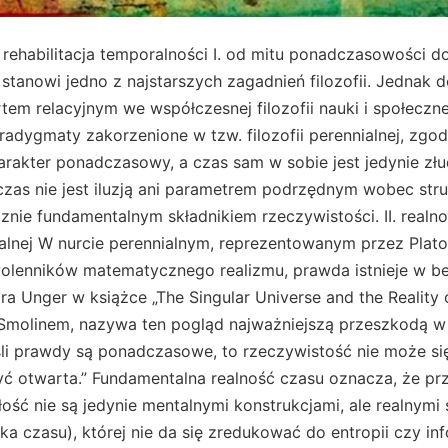
 rehabilitacja temporalności I. od mitu ponadczasowości do 
 stanowi jedno z najstarszych zagadnień filozofii. Jednak
tem relacyjnym we współczesnej filozofii nauki i społeczne
dygmaty zakorzenione w tzw. filozofii perennialnej, zgod
arakter ponadczasowy, a czas sam w sobie jest jedynie zł
 czas nie jest iluzją ani parametrem podrzędnym wobec st
cznie fundamentalnym składnikiem rzeczywistości. II. realn
ialnej W nurcie perennialnym, reprezentowanym przez Plat
olenników matematycznego realizmu, prawda istnieje w 
ra Unger w książce „The Singular Universe and the Reality 
Smolinem, nazywa ten pogląd najważniejszą przeszkodą w
eśli prawdy są ponadczasowe, to rzeczywistość nie może s
ć otwarta.” Fundamentalna realność czasu oznacza, że prz
łość nie są jedynie mentalnymi konstrukcjami, ale realnymi s
ka czasu), której nie da się zredukować do entropii czy info