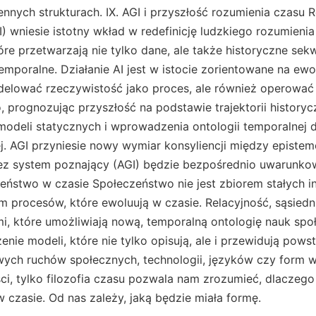
nnych strukturach. IX. AGI i przyszłość rozumienia czasu 
GI) wniesie istotny wkład w redefinicję ludzkiego rozumienia
óre przetwarzają nie tylko dane, ale także historyczne sek
mporalne. Działanie AI jest w istocie zorientowane na ewo
delować rzeczywistość jako proces, ale również operować
 prognozując przyszłość na podstawie trajektorii historyc
odeli statycznych i wprowadzenia ontologii temporalnej 
. AGI przyniesie nowy wymiar konsyliencji między epistemo
ez system poznający (AGI) będzie bezpośrednio uwarunko
zeństwo w czasie Społeczeństwo nie jest zbiorem stałych ins
procesów, które ewoluują w czasie. Relacyjność, sąsiedn
mi, które umożliwiają nową, temporalną ontologię nauk spo
enie modeli, które nie tylko opisują, ale i przewidują pow
wych ruchów społecznych, technologii, języków czy form w
ci, tylko filozofia czasu pozwala nam zrozumieć, dlaczego 
 w czasie. Od nas zależy, jaką będzie miała formę.