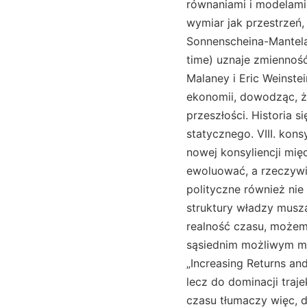
równaniami i modelami
wymiar jak przestrzeń
Sonnenscheina-Mantela-
time) uznaje zmienność
Malaney i Eric Weinst
ekonomii, dowodząc, że
przeszłości. Historia s
statycznego. VIII. kon
nowej konsyliencji mi
ewoluować, a rzeczywis
polityczne również nie
struktury władzy muszą
realność czasu, możem
sąsiednim możliwym mie
„Increasing Returns an
lecz do dominacji traj
czasu tłumaczy więc, d