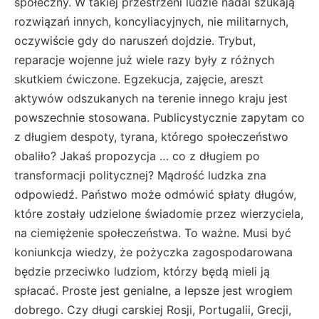
społeczny. W takiej przestrzeni ludzie nadal szukają
rozwiązań innych, koncyliacyjnych, nie militarnych,
oczywiście gdy do naruszeń dojdzie. Trybut,
reparacje wojenne już wiele razy były z różnych
skutkiem ćwiczone. Egzekucja, zajęcie, areszt
aktywów odszukanych na terenie innego kraju jest
powszechnie stosowana. Publicystycznie zapytam co
z długiem despoty, tyrana, którego społeczeństwo
obaliło? Jakaś propozycja … co z długiem po
transformacji politycznej? Mądrość ludzka zna
odpowiedź. Państwo może odmówić spłaty długów,
które zostały udzielone świadomie przez wierzyciela,
na ciemiężenie społeczeństwa. To ważne. Musi być
koniunkcja wiedzy, że pożyczka zagospodarowana
będzie przeciwko ludziom, którzy będą mieli ją
spłacać. Proste jest genialne, a lepsze jest wrogiem
dobrego. Czy długi carskiej Rosji, Portugalii, Grecji,