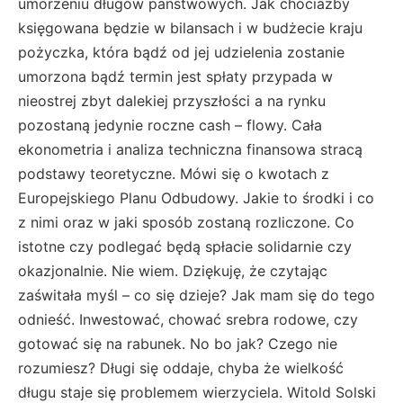
umorzeniu długów państwowych. Jak chociażby
księgowana będzie w bilansach i w budżecie kraju
pożyczka, która bądź od jej udzielenia zostanie
umorzona bądź termin jest spłaty przypada w
nieostrej zbyt dalekiej przyszłości a na rynku
pozostaną jedynie roczne cash – flowy. Cała
ekonometria i analiza techniczna finansowa stracą
podstawy teoretyczne. Mówi się o kwotach z
Europejskiego Planu Odbudowy. Jakie to środki i co
z nimi oraz w jaki sposób zostaną rozliczone. Co
istotne czy podlegać będą spłacie solidarnie czy
okazjonalnie. Nie wiem. Dziękuję, że czytając
zaświtała myśl – co się dzieje? Jak mam się do tego
odnieść. Inwestować, chować srebra rodowe, czy
gotować się na rabunek. No bo jak? Czego nie
rozumiesz? Długi się oddaje, chyba że wielkość
długu staje się problemem wierzyciela. Witold Solski