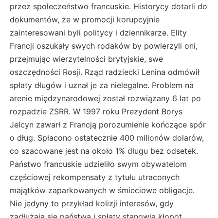
przez społeczeństwo francuskie. Historycy dotarli do
dokumentów, że w promocji korupcyjnie
zainteresowani byli politycy i dziennikarze. Elity
Francji oszukały swych rodaków by powierzyli oni,
przejmując wierzytelności brytyjskie, swe
oszczędności Rosji. Rząd radziecki Lenina odmówił
spłaty długów i uznał je za nielegalne. Problem na
arenie międzynarodowej został rozwiązany 6 lat po
rozpadzie ZSRR. W 1997 roku Prezydent Borys
Jelcyn zawarł z Francją porozumienie kończące spór
o dług. Spłacono ostatecznie 400 milionów dolarów,
co szacowane jest na około 1% długu bez odsetek.
Państwo francuskie udzieliło swym obywatelom
częściowej rekompensaty z tytułu utraconych
majątków zaparkowanych w śmieciowe obligacje.
Nie jedyny to przykład kolizji interesów, gdy
zadłużają się państwa i spłaty stanowią kłopot.