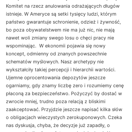
Komitet na rzecz anulowania odrażających długów
istnieje. W Ameryce są setki tysięcy ludzi, którym
państwo gwarantuje schronienie, odzież i żywność,
bo poza obywatelstwem nie ma już nic, nie mają
nawet woli zmiany swego losu o chęci pracy nie
wspominając. W ekonomii pojawia się nowy
koncept, odmienny od znanych powszechnie
schematów myślowych. Nasz archetypy nie
wykształciły takiej percepcji i hierarchii wartości.
Ujemne oprocentowania depozytów jeszcze
ogarniamy, gdy znamy liczbę zero i rozumiemy cenę
płaconą za bezpieczeństwo. Pożyczyć by dostać w
zwrocie mniej, trudno poza relacją z bliskimi
zaakceptować. Przyjdzie jeszcze napisać kilka słów
o obligacjach wieczystych zerokuponowych. Czeka
nas dyskusja, chyba, że decyzje już zapadły, o