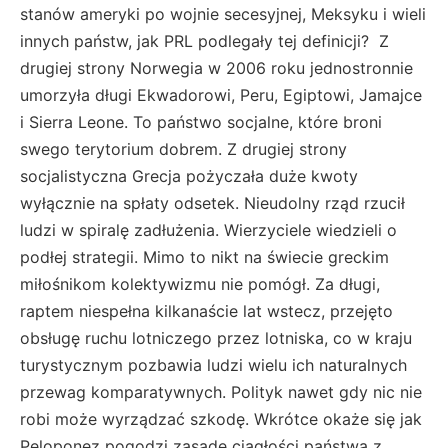
stanów ameryki po wojnie secesyjnej, Meksyku i wieli
innych państw, jak PRL podlegały tej definicji? Z
drugiej strony Norwegia w 2006 roku jednostronnie
umorzyła długi Ekwadorowi, Peru, Egiptowi, Jamajce
i Sierra Leone. To państwo socjalne, które broni
swego terytorium dobrem. Z drugiej strony
socjalistyczna Grecja pożyczała duże kwoty
wyłącznie na spłaty odsetek. Nieudolny rząd rzucił
ludzi w spiralę zadłużenia. Wierzyciele wiedzieli o
podłej strategii. Mimo to nikt na świecie greckim
miłośnikom kolektywizmu nie pomógł. Za długi,
raptem niespełna kilkanaście lat wstecz, przejęto
obsługę ruchu lotniczego przez lotniska, co w kraju
turystycznym pozbawia ludzi wielu ich naturalnych
przewag komparatywnych. Polityk nawet gdy nic nie
robi może wyrządzać szkodę. Wkrótce okaże się jak
Peloponez pogodzi zasadę ciągłości państwa z