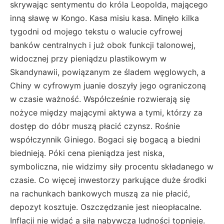
skrywając sentymentu do króla Leopolda, mającego
inną sławę w Kongo. Kasa misiu kasa. Minęło kilka
tygodni od mojego tekstu o walucie cyfrowej
banków centralnych i już obok funkcji talonowej,
widocznej przy pieniądzu plastikowym w
Skandynawii, powiązanym ze śladem węglowych, a
Chiny w cyfrowym juanie doszyły jego ograniczoną
w czasie ważność. Współcześnie rozwierają się
nożyce między mającymi aktywa a tymi, którzy za
dostęp do dóbr muszą płacić czynsz. Rośnie
współczynnik Giniego. Bogaci się bogacą a biedni
biednieją. Póki cena pieniądza jest niska,
symboliczna, nie widzimy siły procentu składanego w
czasie. Co więcej inwestorzy parkujące duże środki
na rachunkach bankowych muszą za nie płacić,
depozyt kosztuje. Oszczędzanie jest nieopłacalne.
Inflacji nie widać a siła nabywcza ludności topnieje.