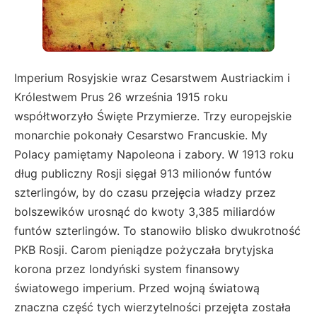
Imperium Rosyjskie wraz Cesarstwem Austriackim i
Królestwem Prus 26 września 1915 roku
współtworzyło Święte Przymierze. Trzy europejskie
monarchie pokonały Cesarstwo Francuskie. My
Polacy pamiętamy Napoleona i zabory. W 1913 roku
dług publiczny Rosji sięgał 913 milionów funtów
szterlingów, by do czasu przejęcia władzy przez
bolszewików urosnąć do kwoty 3,385 miliardów
funtów szterlingów. To stanowiło blisko dwukrotność
PKB Rosji. Carom pieniądze pożyczała brytyjska
korona przez londyński system finansowy
światowego imperium. Przed wojną światową
znaczna część tych wierzytelności przejęta została