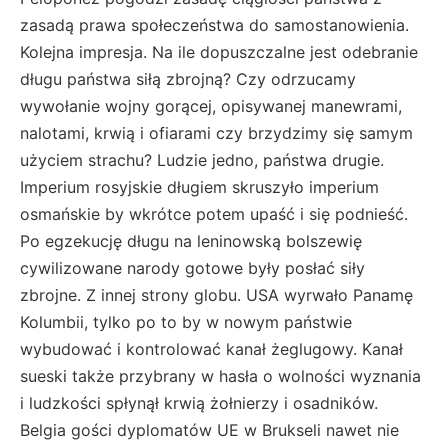
zasadą prawa społeczeństwa do samostanowienia.
Kolejna impresja. Na ile dopuszczalne jest odebranie
długu państwa siłą zbrojną? Czy odrzucamy
wywołanie wojny gorącej, opisywanej manewrami,
nalotami, krwią i ofiarami czy brzydzimy się samym
użyciem strachu? Ludzie jedno, państwa drugie.
Imperium rosyjskie długiem skruszyło imperium
osmańskie by wkrótce potem upaść i się podnieść.
Po egzekucję długu na leninowską bolszewię
cywilizowane narody gotowe były posłać siły
zbrojne. Z innej strony globu. USA wyrwało Panamę
Kolumbii, tylko po to by w nowym państwie
wybudować i kontrolować kanał żeglugowy. Kanał
sueski także przybrany w hasła o wolności wyznania
i ludzkości spłynął krwią żołnierzy i osadników.
Belgia gości dyplomatów UE w Brukseli nawet nie