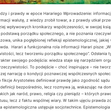
wiedzy i prawdy w epoce Harariego Wprowadzenie: informac
ormacji walutę, z wiedzy zrobił towar, a z prawdy utkał pr
dziej wpływowych kronikarzy współczesności, w swojej ksią
ię podstawą porządku społecznego, a nie poznania rzeczywi
zowa, unika pogłębionej refleksji epistemologicznej, jakie
wda. Harari a funkcjonalna rola informacji Harari pisze: „W
wistości, lecz tworzeniu porządku społecznego”. Odsłania
rakter swojego podejścia: wiedza staje się narzędziem org
rzeczywistości. To podejście – choć inspirujące – nie twor
aczej narrację o kondycji poznawczej współczesnych społe
fikcje Arystoteles definiował prawdę jako zgodność sądu 
 definicji bezpośrednio, lecz rozmywa ją, wskazując na do
akich jak naród, prawo, religia czy pieniądz – których pra
tusu, lecz z faktu wspólnej wiary. W takim ujęciu prawda z
a epistemologiczna ustępuje socjotechnice. Epistemologia