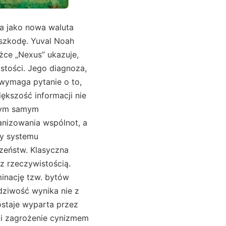
ja jako nowa waluta
zeszkodę. Yuval Noah
żce „Nexus” ukazuje,
stości. Jego diagnoza,
j wymaga pytanie o to,
iększość informacji nie
 tym samym
anizowania wspólnot, a
zy systemu
czeństw. Klasyczna
z rzeczywistością.
minację tzw. bytów
wdziwość wynika nie z
ostaje wyparta przez
 i zagrożenie cynizmem