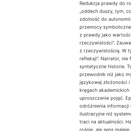
Redukcja prawdy do rol
„oddech duszy, tym, co
zdolność do autonomii.
przemocy symbolicznej.
z prawdy jako wartości
rzeczywistości”. Zauw
z rzeczywistością. W 
refleksji”. Narrator, n
syntetyczne historie. T
przewodnik niż jako my
językowej złożoności i
kręgach akademickich H
uproszczenie pojęć. Ep
odróżnienia informacji
ilustracyjne niż syst
traci na aktualności. 
rośnie, ale sens malej