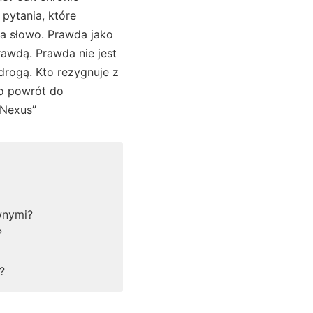
pytania, które
za słowo. Prawda jako
rawdą. Prawda nie jest
drogą. Kto rezygnuje z
 o powrót do
„Nexus”
wnymi?
?
?