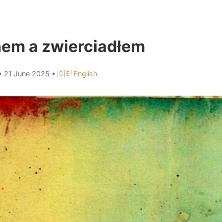
em a zwierciadłem
•
21 June 2025
•
🇬🇧 English