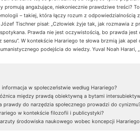
my promują angażujące, niekoniecznie prawdziwe treści? To 
ologii – takiej, która łączy rozum z odpowiedzialnością 
 Józef Tischner pisał: „Człowiek żyje tak, jak rozmawia z p
 spotykana. Prawda nie jest oczywistością, bo prawda jest 
z sensu”. W kontekście Harariego te słowa brzmią jak apel
 humanistycznego podejścia do wiedzy. Yuval Noah Harari, 
i informacja w społeczeństwie według Harariego?
óżnica między prawdą obiektywną a bytami intersubiekty
a prawdy do narzędzia społecznego prowadzi do cynizmu
ariego w kontekście filozofii i publicystyki?
zarzuty środowiska naukowego wobec koncepcji Harariego