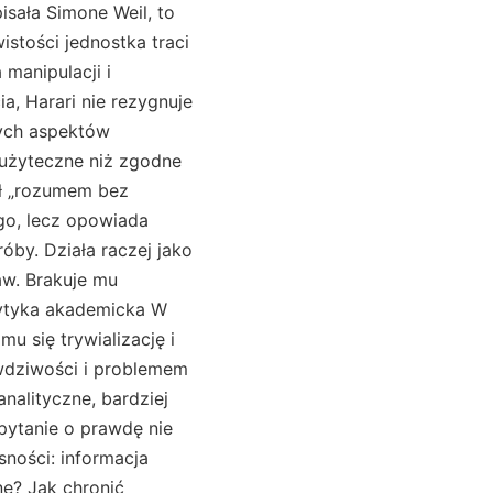
isała Simone Weil, to
istości jednostka traci
 manipulacji i
a, Harari nie rezygnuje
nych aspektów
 użyteczne niż zgodne
ał „rozumem bez
ego, lecz opowiada
róby. Działa raczej jako
aw. Brakuje mu
krytyka akademicka W
u się trywializację i
awdziwości i problemem
nalityczne, bardziej
pytanie o prawdę nie
sności: informacja
ne? Jak chronić