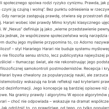
i społecznego spoiwa rodzi ryzyko cynizmu. Prawda, jak p
 czyni ją czujną i wolną”. Bez punktu odniesienia w rzeczyw
 Gdy narracje zastępują prawdę, otwiera się przestrzeń dla
 Harari wobec idei prawdy Mimo krytyki klasycznego ujęci
. W „Nexus” definiuje ją jako „wierne przedstawienie pew
aża jednak, że współczesne społeczeństwa wolą narzędzia
tym duchu jego myślenie przypomina to, co Adorno nazyw
ie filozof – styl Harariego Harari nie buduje systemu myślow
o nie filozofia sensu stricto, lecz publicystyka najwyższej p
śliciel – tłumacząc świat, ale nie rekonstruując jego podst
 filozoficznej samokontroli postmodernistów. Recepcja i 
arari bywa chwalony za popularyzację nauki, ale zarzuca m
istemolodzy wskazują na brak refleksji nad kryteriami pr
 od dezinformacji. Jego koncepcje są bardziej opisowe niż a
emowe. Na granicy prawdy i algorytmu W epoce algorytmów 
Harari – choć nie odpowiada – wskazuje na dramat współcze
e. Jak odróżnić to, co prawdziwe, od tego, co tylko popular