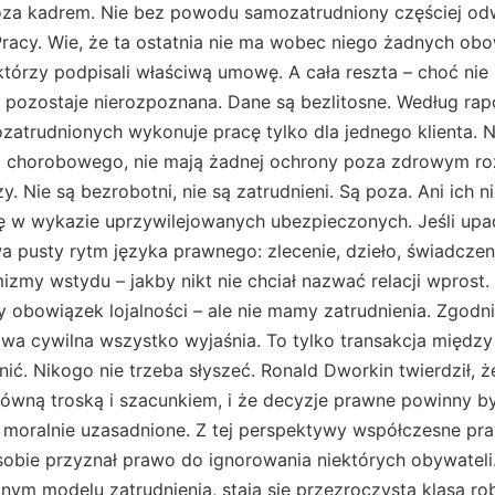
oza kadrem. Nie bez powodu samozatrudniony częściej odw
racy. Wie, że ta ostatnia nie ma wobec niego żadnych ob
, którzy podpisali właściwą umowę. A cała reszta – choć nie
 pozostaje nierozpoznana. Dane są bezlitosne. Według ra
zatrudnionych wykonuje pracę tylko dla jednego klienta. 
 z chorobowego, nie mają żadnej ochrony poza zdrowym roz
y. Nie są bezrobotni, nie są zatrudnieni. Są poza. Ani ich 
się w wykazie uprzywilejowanych ubezpieczonych. Jeśli upad
a pusty rytm języka prawnego: zlecenie, dzieło, świadczeni
izmy wstydu – jakby nikt nie chciał nazwać relacji wpros
obowiązek lojalności – ale nie mamy zatrudnienia. Zgodni
wa cywilna wszystko wyjaśnia. To tylko transakcja między
nić. Nikogo nie trzeba słyszeć. Ronald Dworkin twierdził, 
równą troską i szacunkiem, i że decyzje prawne powinny b
ż moralnie uzasadnione. Z tej perspektywy współczesne pr
sobie przyznał prawo do ignorowania niektórych obywateli. 
nym modelu zatrudnienia, stają się przezroczystą klasą ro