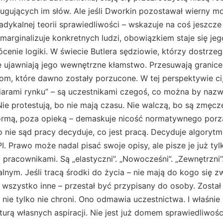
ugujących im słów. Ale jeśli Dworkin pozostawał wierny mor
radykalnej teorii sprawiedliwości – wskazuje na coś jeszcz
arginalizuje konkretnych ludzi, obowiązkiem staje się jeg
ócenie logiki. W świecie Butlera sędziowie, którzy dostrzeg
le ujawniają jego wewnętrzne kłamstwo. Przesuwają granice 
m, które dawno zostały porzucone. W tej perspektywie ci,
ofiarami rynku” – są uczestnikami czegoś, co można by na
e protestują, bo nie mają czasu. Nie walczą, bo są zmęczeni
normą, poza opieką – demaskuje nicość normatywnego porzą
to nie sąd pracy decyduje, co jest pracą. Decyduje algorytm
 Prawo może nadal pisać swoje opisy, ale pisze je już tylk
są pracownikami. Są „elastyczni”. „Nowocześni”. „Zewnętrzni”.
lnym. Jeśli tracą środki do życia – nie mają do kogo się z
ak wszystko inne – przestał być przypisany do osoby. Zosta
nie tylko nie chroni. Ono odmawia uczestnictwa. I właśnie
aturą własnych aspiracji. Nie jest już domem sprawiedliwoś