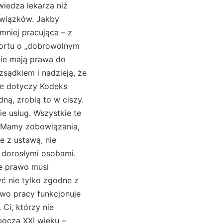
iedza lekarza niż
owiązków. Jakby
 mniej pracująca – z
portu o „dobrowolnym
Nie mają prawa do
sądkiem i nadzieją, że
nie dotyczy Kodeks
ną, zrobią to w ciszy.
e usług. Wszystkie te
t. Mamy zobowiązania,
e z ustawą, nie
 dorosłymi osobami.
że prawo musi
yć nie tylko zgodne z
awo pracy funkcjonuje
Ci, którzy nie
boczą XXI wieku –