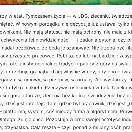
rzy w etat. Tymczasem życie — w JDG, zleceniu, świadczen
miętać. W nowym porządku nie decyduje już ustawa, tylko i
acownikami. Nie mają statusu, nie mają ochrony, nie mają z 
 uchwycenia tej niewidzialności — i zadania pytania, czy p
 nadal oczekiwać, że będą je szanować. Nie trzeba być fi
y przestało pracować. Robi to, co lubi najbardziej: zasypia
 fotelu instytucjonalnej tradycji i patrzy z góry na świat,
ry potrzebuje go najbardziej właśnie wtedy, gdy ono odwr
zgadza: są umowy, są przepisy, są organy. Ale wystarczy zb
że to tylko makieta. Rzeczywistość ucieka w bok. Ucieka w 
ści gospodarcze, zlecenia bez końca, świadczenia bez defi
y, dziś jest interfejs. Tam, gdzie był pracownik, dziś jest 
 platforma, system, coś między firmą a algorytmem. Prawo
Dlatego, że nie chce. Pozostaje wierne swojej estetyce indu
ia, trzynastka. Cała reszta – czyli ponad 2 miliony osób pr