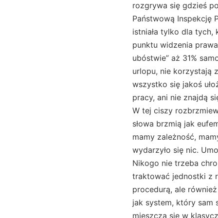
rozgrywa się gdzieś p
Państwową Inspekcję P
istniała tylko dla tych
punktu widzenia prawa
ubóstwie” aż 31% samo
urlopu, nie korzystają
wszystko się jakoś ułoż
pracy, ani nie znajdą 
W tej ciszy rozbrzmiew
słowa brzmią jak eufem
mamy zależność, mamy 
wydarzyło się nic. Umo
Nikogo nie trzeba chro
traktować jednostki z 
procedurą, ale równie
jak system, który sam 
mieszczą się w klasycz