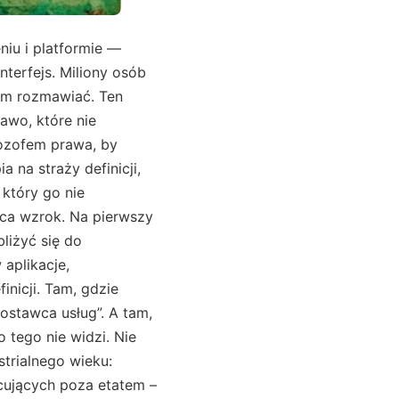
iu i platformie —
nterfejs. Miliony osób
kim rozmawiać. Ten
rawo, które nie
lozofem prawa, by
 na straży definicji,
 który go nie
aca wzrok. Na pierwszy
liżyć się do
aplikacje,
nicji. Tam, gdzie
„dostawca usług”. A tam,
 tego nie widzi. Nie
strialnego wieku:
acujących poza etatem –