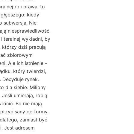
alnej roli prawa, to
e głębszego: kiedy
o subwersja. Nie
ają niesprawiedliwość,
literalnej wykładni, by
 którzy dziś pracują
zwać zbiorowym
. Ale ich istnienie –
dku, który twierdzi,
. Decyduje rynek.
o dla siebie. Miliony
 Jeśli umierają, robią
wrócić. Bo nie mają
ł przypisany do formy.
 dlatego, zamiast być
ci. Jest adresem