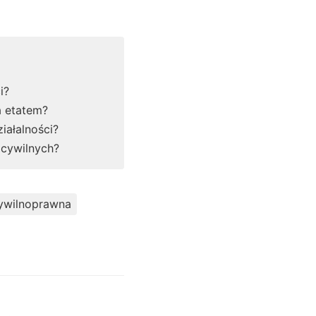
i?
a etatem?
iałalności?
cywilnych?
ywilnoprawna