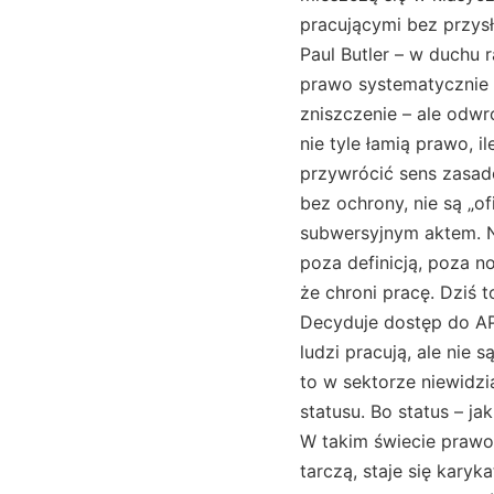
pracującymi bez przysł
Paul Butler – w duchu 
prawo systematycznie m
zniszczenie – ale odwr
nie tyle łamią prawo, i
przywrócić sens zasado
bez ochrony, nie są „
subwersyjnym aktem. Ni
poza definicją, poza 
że chroni pracę. Dziś 
Decyduje dostęp do API.
ludzi pracują, ale nie 
to w sektorze niewidzia
statusu. Bo status – j
W takim świecie prawo 
tarczą, staje się karyk