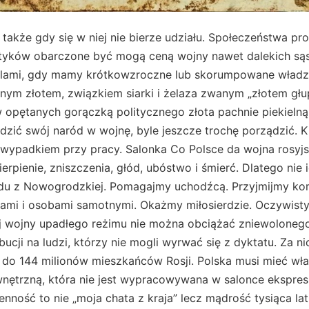
także gdy się w niej nie bierze udziału. Społeczeństwa p
tyków obarczone być mogą ceną wojny nawet dalekich sąs
dolami, gdy mamy krótkowzroczne lub skorumpowane władze.
znym złotem, związkiem siarki i żelaza zwanym „złotem gł
 opętanych gorączką politycznego złota pachnie piekielną 
zić swój naród w wojnę, byle jeszcze trochę porządzić. K
t wypadkiem przy pracy. Salonka Co Polsce da wojna rosyj
cierpienie, zniszczenia, głód, ubóstwo i śmierć. Dlatego nie
du z Nowogrodzkiej. Pomagajmy uchodźcą. Przyjmijmy ko
nami i osobami samotnymi. Okażmy miłosierdzie. Oczywisty
j wojny upadłego reżimu nie można obciążać zniewolonego
ucji na ludzi, którzy nie mogli wyrwać się z dyktatu. Za ni
 do 144 milionów mieszkańców Rosji. Polska musi mieć wła
ętrzną, która nie jest wypracowywana w salonce ekspres
nność to nie „moja chata z kraja” lecz mądrość tysiąca lat 