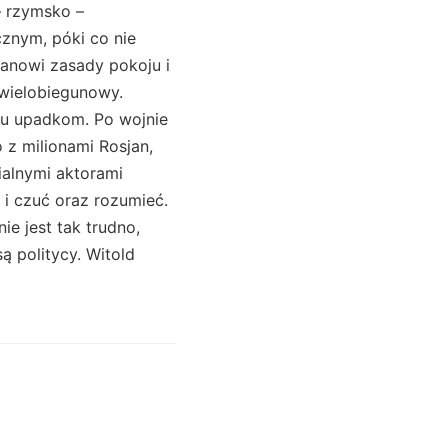
– rzymsko –
znym, póki co nie
anowi zasady pokoju i
 wielobiegunowy.
 ku upadkom. Po wojnie
o z milionami Rosjan,
ialnymi aktorami
i czuć oraz rozumieć.
e jest tak trudno,
ą politycy. Witold