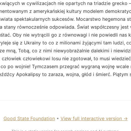
tkwiących w cywilizacjach nie opartych na triadzie grecko 
lementowanym z amerykańskiej kultury modelem demokratyc
 świata spektakularnych sukcesów. Mocarstwo hegemona st
oba stany równocześnie odpowiada. Świat współczesny jest
huśtać. Oby nie wytrącili go z równowagi i nie powiedli nas
yleje się z Ukrainy to co z milionami żyjącymi tam ludzi, c
ze mną, Tobą, co z nimi niewyobrażalnie dalekimi i niewidz
złowiek człowiekowi losu nie zgotował, to musi wiedzieć 
 co po wojnie! Tymczasem przegrać wygraną wojnę wcale ni
jeźdźcy Apokalipsy to zaraza, wojna, głód i śmierć. Piątym s
Good State Foundation
•
View full interactive version →