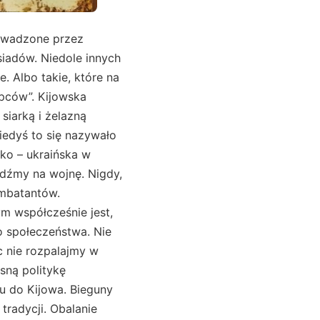
rowadzone przez
iadów. Niedole innych
 Albo takie, które na
upców”. Kijowska
siarką i żelazną
iedyś to się nazywało
sko – ukraińska w
 idźmy na wojnę. Nigdy,
mbatantów.
m współcześnie jest,
 społeczeństwa. Nie
c nie rozpalajmy w
sną politykę
u do Kijowa. Bieguny
tradycji. Obalanie