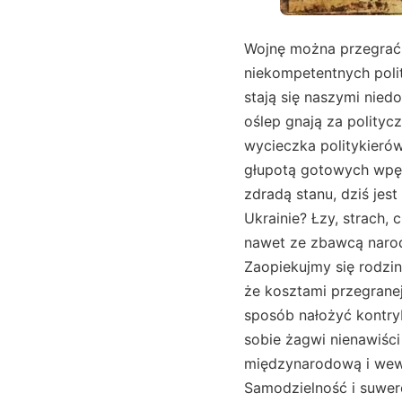
Wojnę można przegrać 
niekompetentnych poli
stają się naszymi nie
oślep gnają za polityc
wycieczka politykierów
głupotą gotowych wpęd
zdradą stanu, dziś jes
Ukrainie? Łzy, strach, 
nawet ze zbawcą naro
Zaopiekujmy się rodzi
że kosztami przegrane
sposób nałożyć kontryb
sobie żagwi nienawiści
międzynarodową i wewn
Samodzielność i suwere