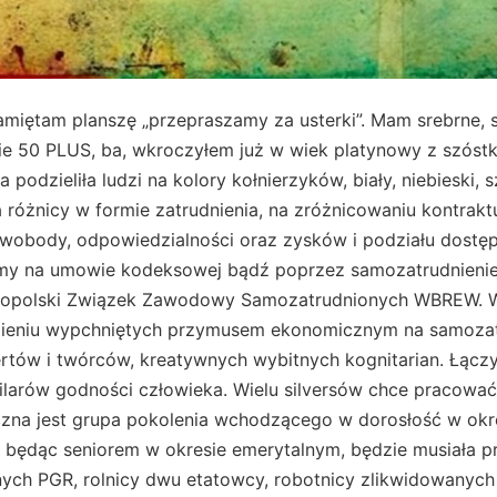
miętam planszę „przepraszamy za usterki”. Mam srebrne, 
ie 50 PLUS, ba, wkroczyłem już w wiek platynowy z szóstk
podzieliła ludzi na kolory kołnierzyków, biały, niebieski, s
a różnicy w formie zatrudnienia, na zróżnicowaniu kontrak
swobody, odpowiedzialności oraz zysków i podziału dos
ymy na umowie kodeksowej bądź poprzez samozatrudnieni
nopolski Związek Zawodowy Samozatrudnionych WBREW. Ws
ieniu wypchniętych przymusem ekonomicznym na samozat
rtów i twórców, kreatywnych wybitnych kognitarian. Łącz
filarów godności człowieka. Wielu silversów chce pracowa
czna jest grupa pokolenia wchodzącego w dorosłość w okre
a będąc seniorem w okresie emerytalnym, będzie musiała p
ych PGR, rolnicy dwu etatowcy, robotnicy zlikwidowanyc