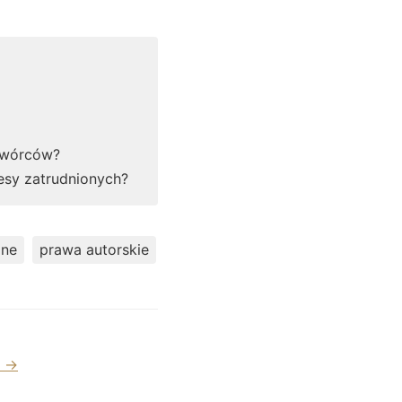
 twórców?
esy zatrudnionych?
zne
prawa autorskie
ą →