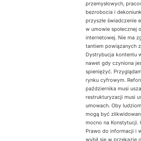
przemysłowych, pracow
bezrobocia i dekoniunk
przyszłe świadczenie e
w umowie społecznej o
internetowej. Nie ma 
tantiem powiązanych z 
Dystrybucja kontentu w 
nawet gdy czyniona jes
spieniężyć. Przyglądam
rynku cyfrowym. Reform
października musi uszan
restrukturyzacji musi 
umowach. Oby ludziom n
mogą być zlikwidowane.
mocno na Konstytucji. 
Prawo do informacji i 
wybił się w przekazie 