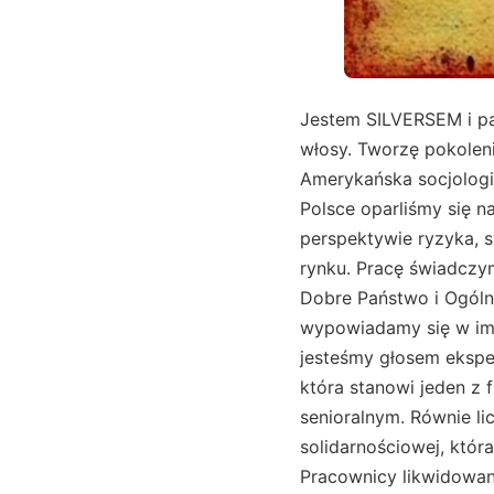
Jestem SILVERSEM i pa
włosy. Tworzę pokolen
Amerykańska socjologia 
Polsce oparliśmy się n
perspektywie ryzyka, 
rynku. Pracę świadcz
Dobre Państwo i Ogól
wypowiadamy się w im
jesteśmy głosem ekspe
która stanowi jeden z 
senioralnym. Równie li
solidarnościowej, któr
Pracownicy likwidowan