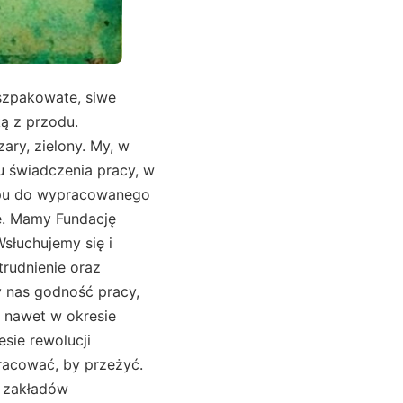
szpakowate, siwe
ą z przodu.
zary, zielony. My, w
tu świadczenia pracy, w
tępu do wypracowanego
e. Mamy Fundację
łuchujemy się i
rudnienie oraz
y nas godność pracy,
ć nawet w okresie
sie rewolucji
racować, by przeżyć.
h zakładów