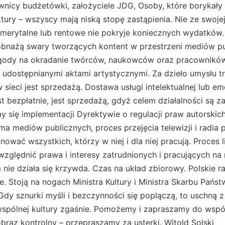
nicy budżetówki, założyciele JDG, Osoby, które borykały 
tury – wszyscy mają niską stopę zastąpienia. Nie ze swojej
merytalne lub rentowe nie pokryje koniecznych wydatków. D
bnażą swary tworzących kontent w przestrzeni mediów pub
zgody na okradanie twórców, naukowców oraz pracowników k
udostępnianymi aktami artystycznymi. Za dzieło umysłu tr
sieci jest sprzedażą. Dostawa usługi intelektualnej lub em
t bezpłatnie, jest sprzedażą, gdyż celem działalności są za
y się implementacji Dyrektywie o regulacji praw autorski
a mediów publicznych, proces przejęcia telewizji i radia p
ować wszystkich, którzy w niej i dla niej pracują. Proces li
uwzględnić prawa i interesy zatrudnionych i pracujących n
ie działa się krzywda. Czas na układ zbiorowy. Polskie rad
 Stoją na nogach Ministra Kultury i Ministra Skarbu Państw
Gdy sznurki myśli i bezczynności się poplączą, to uschną z 
wspólnej kultury zgaśnie. Pomożemy i zapraszamy do wspól
obraz kontrolny – przepraszamy za usterki. Witold Solski