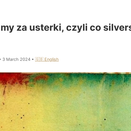
y za usterki, czyli co silver
•
3 March 2024
•
🇬🇧 English