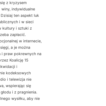
się z kryzysem
 winy, indywidualne
zisiaj ten aspekt luk
licznych i w sieci
ultury i sztuki z
zeba zapłacić.
ocjonalnej w internecie,
sięgi, a je można
ch i praw pokrewnych na
rzez Koalicję 15
kwidacji i
a nie kodeksowych
io i telewizja nie
a, wspierając się
głodu i z pragnienia.
nego wysiłku, aby nie