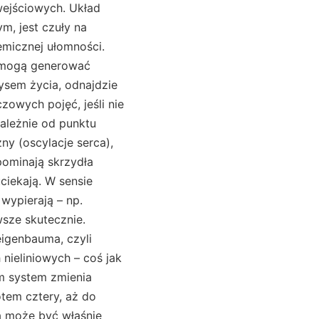
wejściowych. Układ
m, jest czuły na
emicznej ułomności.
, mogą generować
ysem życia, odnajdzie
zowych pojęć, jeśli nie
zależnie od punktu
ny (oscylacje serca),
ypominają skrzydła
ciekają. W sensie
wypierają – np.
wsze skutecznie.
eigenbauma, czyli
nieliniowych – coś jak
m system zmienia
tem cztery, aż do
a może być właśnie