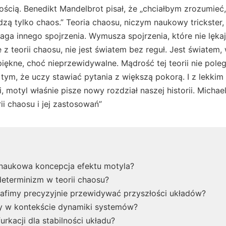
cią. Benedikt Mandelbrot pisał, że „chciałbym zrozumieć,
zą tylko chaos.” Teoria chaosu, niczym naukowy trickster
aga innego spojrzenia. Wymusza spojrzenia, które nie lękają
ę z teorii chaosu, nie jest światem bez reguł. Jest światem
piękne, choć nieprzewidywalne. Mądrość tej teorii nie pole
tym, że uczy stawiać pytania z większą pokorą. I z lekki
, motyl właśnie pisze nowy rozdział naszej historii. Michae
i chaosu i jej zastosowań”
ę naukowa koncepcja efektu motyla?
eterminizm w teorii chaosu?
rafimy precyzyjnie przewidywać przyszłości układów?
y w kontekście dynamiki systemów?
furkacji dla stabilności układu?