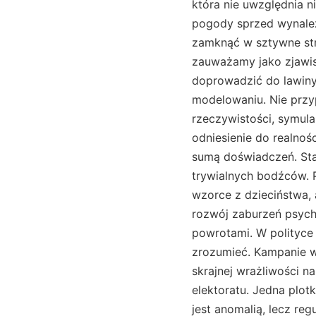
która nie uwzględnia n
pogody sprzed wynalezi
zamknąć w sztywne stru
zauważamy jako zjawis
doprowadzić do lawiny
modelowaniu. Nie przyp
rzeczywistości, symula
odniesienie do realnoś
sumą doświadczeń. Sta
trywialnych bodźców. P
wzorce z dzieciństwa, 
rozwój zaburzeń psychic
powrotami. W polityce 
zrozumieć. Kampanie w
skrajnej wrażliwości n
elektoratu. Jedna plot
jest anomalią, lecz re