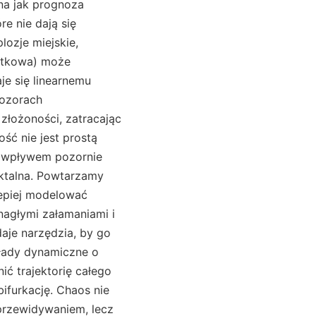
zna jak prognoza
e nie dają się
lozje miejskie,
datkowa) może
e się linearnemu
pozorach
 złożoności, zatracając
ść nie jest prostą
d wpływem pozornie
aktalna. Powtarzamy
lepiej modelować
 nagłymi załamaniami i
daje narzędzia, by go
kłady dynamiczne o
ć trajektorię całego
bifurkację. Chaos nie
 przewidywaniem, lecz