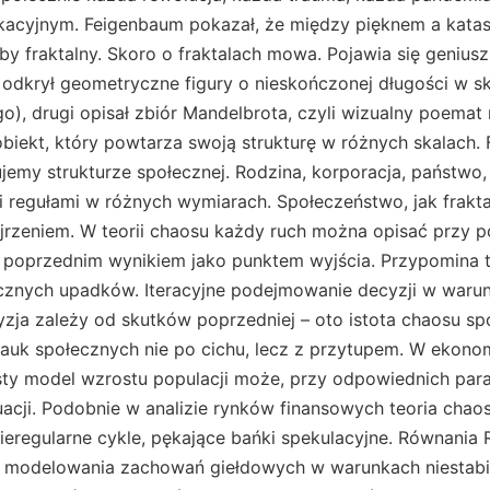
acyjnym. Feigenbaum pokazał, że między pięknem a katastr
by fraktalny. Skoro o fraktalach mowa. Pojawia się geniusz 
 odkrył geometryczne figury o nieskończonej długości w s
ego), drugi opisał zbiór Mandelbrota, czyli wizualny poemat
 obiekt, który powtarza swoją strukturę w różnych skalach. 
ujemy strukturze społecznej. Rodzina, korporacja, państwo, 
 regułami w różnych wymiarach. Społeczeństwo, jak fraktal
jrzeniem. W teorii chaosu każdy ruch można opisać przy po
 poprzednim wynikiem jako punktem wyjścia. Przypomina to
znych upadków. Iteracyjne podejmowanie decyzji w warun
zja zależy od skutków poprzedniej – oto istota chaosu sp
auk społecznych nie po cichu, lecz z przytupem. W ekono
sty model wzrostu populacji może, przy odpowiednich par
uacji. Podobnie w analizie rynków finansowych teoria ch
nieregularne cykle, pękające bańki spekulacyjne. Równania 
 modelowania zachowań giełdowych w warunkach niestabil