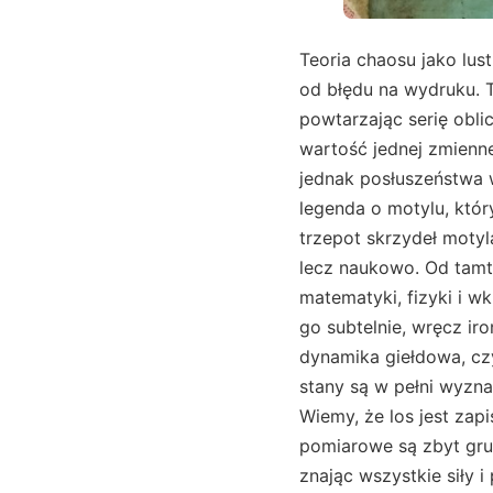
Teoria chaosu jako lus
od błędu na wydruku. 
powtarzając serię obl
wartość jednej zmienne
jednak posłuszeństwa w
legenda o motylu, któ
trzepot skrzydeł motyl
lecz naukowo. Od tamte
matematyki, fizyki i w
go subtelnie, wręcz ir
dynamika giełdowa, czy
stany są w pełni wyzn
Wiemy, że los jest zap
pomiarowe są zbyt grub
znając wszystkie siły i