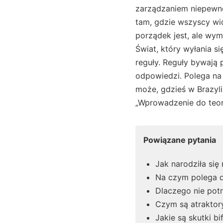
zarządzaniem niepewnoś
tam, gdzie wszyscy wid
porządek jest, ale wym
Świat, który wyłania si
reguły. Reguły bywają 
odpowiedzi. Polega na 
może, gdzieś w Brazylii
„Wprowadzenie do teori
Powiązane pytania
Jak narodziła si
Na czym polega d
Dlaczego nie pot
Czym są atraktor
Jakie są skutki bi