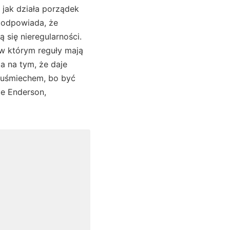
 jak działa porządek
, odpowiada, że
 się nieregularności.
, w którym reguły mają
ga na tym, że daje
m uśmiechem, bo być
le Enderson,