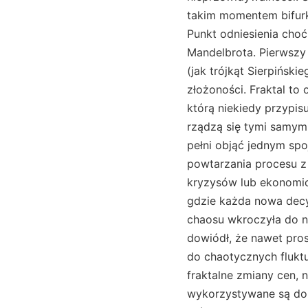
takim momentem bifurk
Punkt odniesienia choć
Mandelbrota. Pierwszy
(jak trójkąt Sierpiński
złożoności. Fraktal to
którą niekiedy przypis
rządzą się tymi samymi
pełni objąć jednym spo
powtarzania procesu z
kryzysów lub ekonomic
gdzie każda nowa decy
chaosu wkroczyła do n
dowiódł, że nawet pro
do chaotycznych flukt
fraktalne zmiany cen, 
wykorzystywane są do