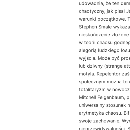
udowadnia, że ten demo
chaotyczny, jak pisał 
warunki początkowe. To
Stephen Smale wykazał
nieskończenie złożone
w teorii chaosu godneg
alegorią ludzkiego los
wyjścia. Może być pros
lub dziwny (strange at
motyla. Repelentor zaś
społecznym można to od
totalitaryzm w nowocze
Mitchell Feigenbaum, p
uniwersalny stosunek m
arytmetyka chaosu. Bi
swoje zachowanie. Wyc
nieprzewidywalności. 