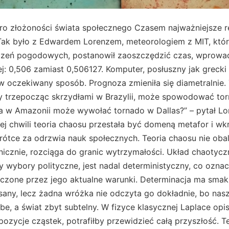
tro złożoności świata społecznego Czasem najważniejsze r
Tak było z Edwardem Lorenzem, meteorologiem z MIT, któr
iczeń pogodowych, postanowił zaoszczędzić czas, wprowa
j: 0,506 zamiast 0,506127. Komputer, posłuszny jak grecki
 oczekiwany sposób. Prognoza zmieniła się diametralnie. 
ry trzepocząc skrzydłami w Brazylii, może spowodować tor
a w Amazonii może wywołać tornado w Dallas?” – pytał Lore
j chwili teoria chaosu przestała być domeną metafor i wk
krótce za odrzwia nauk społecznych. Teoria chaosu nie oba
onicznie, rozciąga do granic wytrzymałości. Układ chaotycz
 wybory polityczne, jest nadal deterministyczny, co oznac
aczone przez jego aktualne warunki. Determinacja ma smak
isany, lecz żadna wróżka nie odczyta go dokładnie, bo nas
e, a świat zbyt subtelny. W fizyce klasycznej Laplace op
 pozycje cząstek, potrafiłby przewidzieć całą przyszłość. T