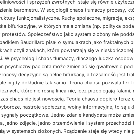
ieliniowości i sprzężeń zwrotnych, staje się równie użytec
enia barometru. W socjologii chaos tłumaczy procesy, któr
ktury funkcjonalistyczne. Ruchy społeczne, migracje, eksp
ka bifurkacyjne, w których mała zmiana (np. polityka po
 protestów. Społeczeństwo jako system złożony nie poddaj
adkiem Baudrillard pisał o symulakrach jako fraktalnych 
krach czyli znakach, które powtarzają się w nieskończonej
ci. W psychologii chaos tłumaczy, dlaczego ludzka osobowo
n psychiczny pacjenta może zmieniać się gwałtownie po
rocesy decyzyjne są pełne bifurkacji, a tożsamość jest fr
ale nigdy dokładnie tak samo. Teoria chaosu pozwala też 
znych, które nie rosną linearnie, lecz przebiegają falami,
zaś chaos nie jest nowością. Teoria chaosu dopiero teraz 
yborcze, nastroje społeczne, wojny informacyjne, to są u
a sygnały początkowe. Jedno zdanie kandydata może zmieni
ka, jedno zdjęcie, jedno przemówienie i system przechodzi 
gułą w systemach złożonych. Rządzenie staje się wtedy nie