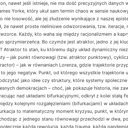
n, nawet jeśli istnieje, nie ma dość precyzyjnych danych 
James Yorke, który ukuł sam termin chaos w sensie naukowy
 nie losowość, ale jej złudzenie wynikające z naszej epist
, że nawet proste nieliniowe odwzorowania, tzw. iteracje
 wzorce. Każdy, kto waha się między racjonalizmem a kapr
o sprzymierzeńca. Bo czymże jest atraktor, jedno z jej kluc
u? Atraktor to stan, ku któremu dąży układ dynamiczny nie
ty – jak punkt równowagi (tzw. atraktor punktowy), cyklicz
tractor) – jak w równaniach Lorenza, gdzie trajektorie prz
 to jego negatyw. Punkt, od którego wszystkie trajektorie u
czytać jako idee czy struktury, które systemy społeczne 
snych demokracjach – choć, jak pokazuje historia, nie za
racując nad układami bifurkacyjnymi, odkrył z kolei stałą F
iędzy kolejnymi rozgałęzieniami (bifurkacjami) w układach 
furkacja to matematyczny moment kryzysu, punkt, w który
hodząc z jednego stanu równowagi przechodzi w dwa, po
Społecznie każda rewolucja, każda trauma, każda pandemi