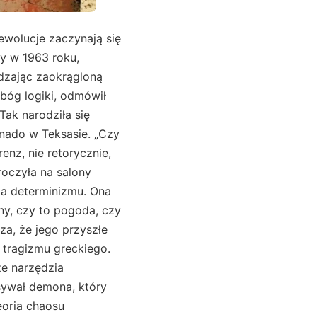
ewolucje zaczynają się
y w 1963 roku,
dzając zaokrągloną
 bóg logiki, odmówił
Tak narodziła się
nado w Teksasie. „Czy
nz, nie retorycznie,
roczyła na salony
la determinizmu. Ona
ny, czy to pogoda, czy
za, że jego przyszłe
 tragizmu greckiego.
ze narzędzia
isywał demona, który
eoria chaosu