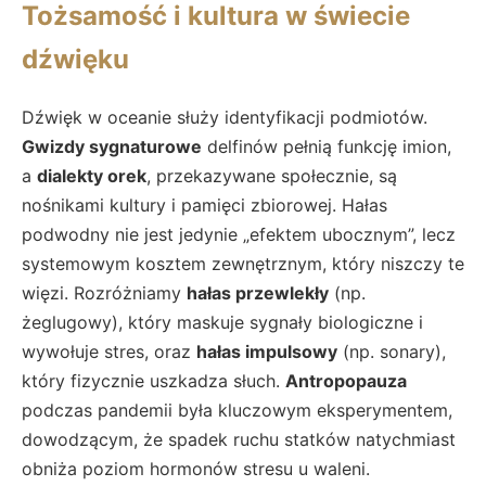
Tożsamość i kultura w świecie
dźwięku
Dźwięk w oceanie służy identyfikacji podmiotów.
Gwizdy sygnaturowe
delfinów pełnią funkcję imion,
a
dialekty orek
, przekazywane społecznie, są
nośnikami kultury i pamięci zbiorowej. Hałas
podwodny nie jest jedynie „efektem ubocznym”, lecz
systemowym kosztem zewnętrznym, który niszczy te
więzi. Rozróżniamy
hałas przewlekły
(np.
żeglugowy), który maskuje sygnały biologiczne i
wywołuje stres, oraz
hałas impulsowy
(np. sonary),
który fizycznie uszkadza słuch.
Antropopauza
podczas pandemii była kluczowym eksperymentem,
dowodzącym, że spadek ruchu statków natychmiast
obniża poziom hormonów stresu u waleni.