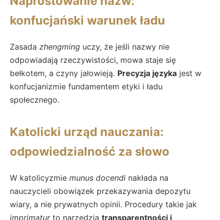
Naprostowanie nazw:
konfucjański warunek ładu
Zasada
zhengming
uczy, że jeśli nazwy nie
odpowiadają rzeczywistości, mowa staje się
bełkotem, a czyny jałowieją.
Precyzja języka
jest w
konfucjanizmie fundamentem etyki i ładu
społecznego.
Katolicki urząd nauczania:
odpowiedzialność za słowo
W katolicyzmie
munus docendi
nakłada na
nauczycieli obowiązek przekazywania depozytu
wiary, a nie prywatnych opinii. Procedury takie jak
imprimatur
to narzędzia
transparentności i