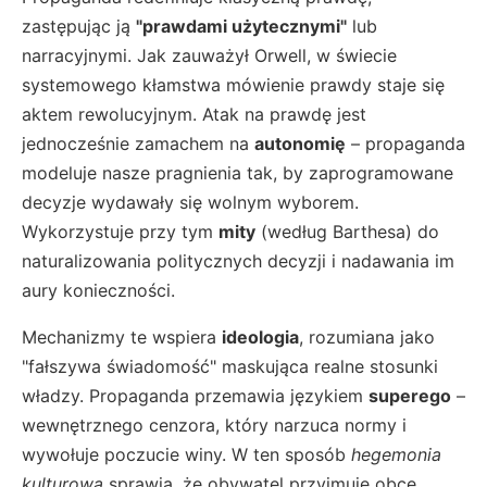
zastępując ją
"prawdami użytecznymi"
lub
narracyjnymi. Jak zauważył Orwell, w świecie
systemowego kłamstwa mówienie prawdy staje się
aktem rewolucyjnym. Atak na prawdę jest
jednocześnie zamachem na
autonomię
– propaganda
modeluje nasze pragnienia tak, by zaprogramowane
decyzje wydawały się wolnym wyborem.
Wykorzystuje przy tym
mity
(według Barthesa) do
naturalizowania politycznych decyzji i nadawania im
aury konieczności.
Mechanizmy te wspiera
ideologia
, rozumiana jako
"fałszywa świadomość" maskująca realne stosunki
władzy. Propaganda przemawia językiem
superego
–
wewnętrznego cenzora, który narzuca normy i
wywołuje poczucie winy. W ten sposób
hegemonia
kulturowa
sprawia, że obywatel przyjmuje obce