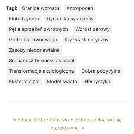
Tagi:
Granice wzrostu
Antropocen
Klub Rzymski
Dynamika systemów
Pętle sprzężeń zwrotnych
Wzrost zerowy
Globalna równowaga
Kryzys klimatyczny
Zasoby nieodnawialne
Scenariusz business as usual
Transformacja aksjologiczna
Dobra pozycyjne
Eksterminizm
Model świata
Heurystyka
Fundacja Dobre Państwo
•
Zobacz pełną wersję
interaktywną →