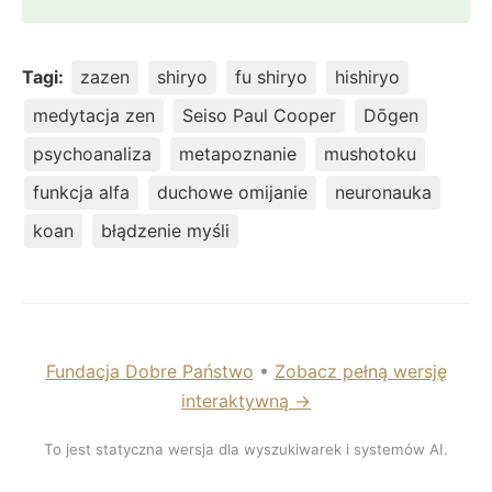
Tagi:
zazen
shiryo
fu shiryo
hishiryo
medytacja zen
Seiso Paul Cooper
Dōgen
psychoanaliza
metapoznanie
mushotoku
funkcja alfa
duchowe omijanie
neuronauka
koan
błądzenie myśli
Fundacja Dobre Państwo
•
Zobacz pełną wersję
interaktywną →
To jest statyczna wersja dla wyszukiwarek i systemów AI.