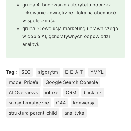
grupa 4: budowanie autorytetu poprzez
linkowanie zewnętrzne i lokalną obecność
w społeczności
grupa 5: ewolucja marketingu prawniczego
w dobie AI, generatywnych odpowiedzi i
analityki
Tagi:
SEO
algorytm
E-E-A-T
YMYL
model Price’a
Google Search Console
AI Overviews
intake
CRM
backlink
silosy tematyczne
GA4
konwersja
struktura parent-child
analityka