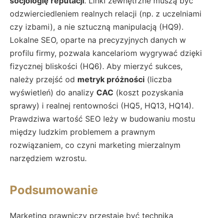
socjologię reputacji
. Linki zewnętrzne muszą być
odzwierciedleniem realnych relacji (np. z uczelniami
czy izbami), a nie sztuczną manipulacją (HQ9).
Lokalne SEO, oparte na precyzyjnych danych w
profilu firmy, pozwala kancelariom wygrywać dzięki
fizycznej bliskości (HQ6). Aby mierzyć sukces,
należy przejść od
metryk próżności
(liczba
wyświetleń) do analizy
CAC
(koszt pozyskania
sprawy) i realnej rentowności (HQ5, HQ13, HQ14).
Prawdziwa wartość SEO leży w budowaniu mostu
między ludzkim problemem a prawnym
rozwiązaniem, co czyni marketing mierzalnym
narzędziem wzrostu.
Podsumowanie
Marketing prawniczy przestaje być techniką