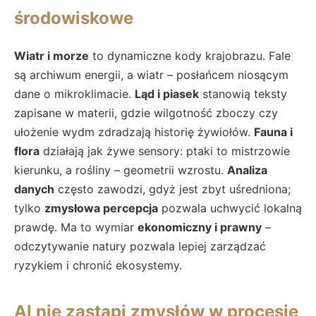
środowiskowe
Wiatr i morze
to dynamiczne kody krajobrazu. Fale
są archiwum energii, a wiatr – posłańcem niosącym
dane o mikroklimacie.
Ląd i piasek
stanowią teksty
zapisane w materii, gdzie wilgotność zboczy czy
ułożenie wydm zdradzają historię żywiołów.
Fauna i
flora
działają jak żywe sensory: ptaki to mistrzowie
kierunku, a rośliny – geometrii wzrostu.
Analiza
danych
często zawodzi, gdyż jest zbyt uśredniona;
tylko
zmysłowa percepcja
pozwala uchwycić lokalną
prawdę. Ma to wymiar
ekonomiczny i prawny
–
odczytywanie natury pozwala lepiej zarządzać
ryzykiem i chronić ekosystemy.
AI nie zastąpi zmysłów w procesie