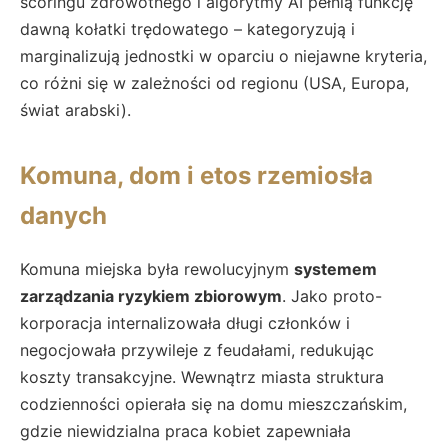
scoringu zdrowotnego i algorytmy AI pełnią funkcję
dawną kołatki trędowatego – kategoryzują i
marginalizują jednostki w oparciu o niejawne kryteria,
co różni się w zależności od regionu (USA, Europa,
świat arabski).
Komuna, dom i etos rzemiosła
danych
Komuna miejska była rewolucyjnym
systemem
zarządzania ryzykiem zbiorowym
. Jako proto-
korporacja internalizowała długi członków i
negocjowała przywileje z feudałami, redukując
koszty transakcyjne. Wewnątrz miasta struktura
codzienności opierała się na domu mieszczańskim,
gdzie niewidzialna praca kobiet zapewniała