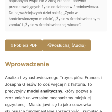
napisanych wspólnie z żoną Frances, barwnie
przedstawiających życie codzienne w średniowieczu.
Do najważniejszych dzieł należą „Życie w
średniowiecznym mieście”, „Życie w średniowiecznym
zamku” i „Życie w średniowiecznej wiosce”.
📄
Pobierz PDF
🎧
Posłuchaj (Audio)
Wprowadzenie
Analiza trzynastowiecznego Troyes pióra Frances i
Josepha Giesów to coś więcej niż historia. To
precyzyjny
model analityczny
, który pozwala
zrozumieć uniwersalne mechanizmy miejskiej
egzystencji. Miasto jawi się tu jako soczewka
skupiająca fundamentalne sprzeczności: kumulację