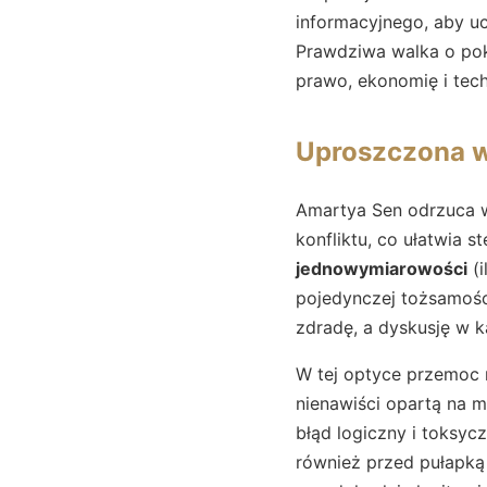
informacyjnego, aby u
Prawdziwa walka o pok
prawo, ekonomię i tech
Uproszczona wi
Amartya Sen odrzuca wi
konfliktu, co ułatwia 
jednowymiarowości
(i
pojedynczej tożsamości,
zdradę, a dyskusję w ka
W tej optyce przemoc 
nienawiści opartą na m
błąd logiczny i toksyc
również przed pułapką