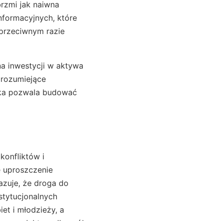
brzmi jak naiwna
nformacyjnych, które
 przeciwnym razie
a inwestycji w aktywa
 rozumiejące
eka pozwala budować
konfliktów i
e uproszczenie
azuje, że droga do
stytucjonalnych
et i młodzieży, a