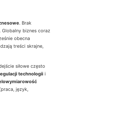
iznesowe
. Brak
. Globalny biznes coraz
cześnie obecna
zają treści skrajne,
ejście siłowe często
regulacji technologii
i
elowymiarowość
praca, język,