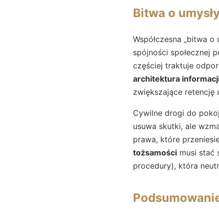
Bitwa o umysły 
Współczesna „bitwa o u
spójności społecznej p
częściej traktuje odpo
architektura informacj
zwiększające retencję
Cywilne drogi do poko
usuwa skutki, ale wzm
prawa, które przeniesi
tożsamości
musi stać s
procedury), która neutr
Podsumowani