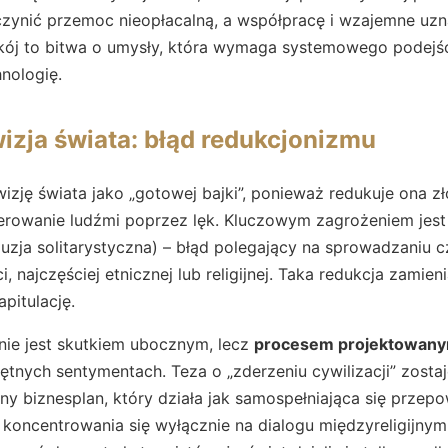
czynić przemoc nieopłacalną, a współpracę i wzajemne uz
ój to bitwa o umysły, która wymaga systemowego podejś
nologię.
zja świata: błąd redukcjonizmu
zję świata jako „gotowej bajki”, ponieważ redukuje ona zł
sterowanie ludźmi poprzez lęk. Kluczowym zagrożeniem jes
luzja solitarystyczna) – błąd polegający na sprowadzaniu 
 najczęściej etnicznej lub religijnej. Taka redukcja zamie
pitulację.
nie jest skutkiem ubocznym, lecz
procesem projektowan
ętnych sentymentach. Teza o „zderzeniu cywilizacji” zost
zny biznesplan, który działa jak samospełniająca się przep
 koncentrowania się wyłącznie na dialogu międzyreligijny