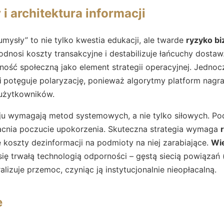
i architektura informacji
mysły” to nie tylko kwestia edukacji, ale twarde
ryzyko b
odnosi koszty transakcyjne i destabilizuje łańcuchy dostaw
rność społeczną jako element strategii operacyjnej. Jedno
i
potęguje polaryzację, ponieważ algorytmy platform nagrad
 użytkowników.
ju wymagają metod systemowych, a nie tylko siłowych. Pod
acnia poczucie upokorzenia. Skuteczna strategia wymaga
e koszty dezinformacji na podmioty na niej zarabiające.
Wi
ię trwałą technologią odporności – gęstą siecią powiązań (
alizuje przemoc, czyniąc ją instytucjonalnie nieopłacalną.
e