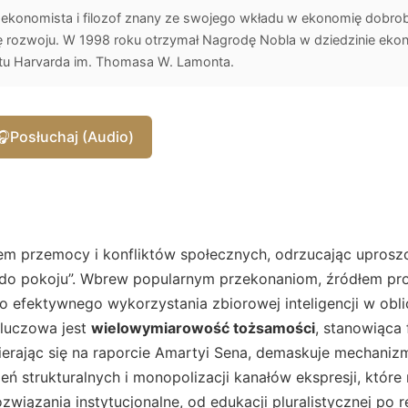
i ekonomista i filozof znany ze swojego wkładu w ekonomię dobrob
 rozwoju. W 1998 roku otrzymał Nagrodę Nobla w dziedzinie ekono
tu Harvarda im. Thomasa W. Lamonta.
🎧
Posłuchaj (Audio)
lem przemocy i konfliktów społecznych, odrzucając uprosz
 do pokoju”. Wbrew popularnym przekonaniom, źródłem pro
do efektywnego wykorzystania zbiorowej inteligencji w oblic
Kluczowa jest
wielowymiarowość tożsamości
, stanowiąca
pierając się na raporcie Amartyi Sena, demaskuje mechani
 strukturalnych i monopolizacji kanałów ekspresji, które
związania instytucjonalne, od edukacji pluralistycznej po r