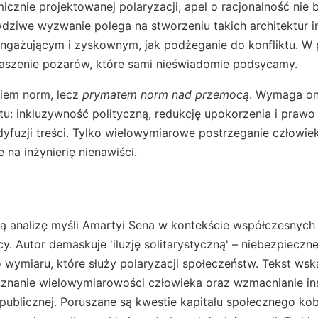
icznie projektowanej polaryzacji, apel o racjonalność nie 
dziwe wyzwanie polega na stworzeniu takich architektur i
angażującym i zyskownym, jak podżeganie do konfliktu. W
aszenie pożarów, które sami nieświadomie podsycamy.
kiem norm, lecz
prymatem norm nad przemocą
. Wymaga on
tu: inkluzywność polityczną, redukcję upokorzenia i prawo
yfuzji treści. Tylko wielowymiarowe postrzeganie człowi
na inżynierię nienawiści.
ą analizę myśli Amartyi Sena w kontekście współczesnych 
 Autor demaskuje 'iluzję solitarystyczną' – niebezpieczn
wymiaru, które służy polaryzacji społeczeństw. Tekst wsk
uznanie wielowymiarowości człowieka oraz wzmacnianie in
ublicznej. Poruszane są kwestie kapitału społecznego kobi