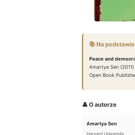
📚 Na podstawie
Peace and democrat
Amartya Sen
(
2011
)
Open Book Publishe
👤 O autorze
Amartya Sen
Harvard University