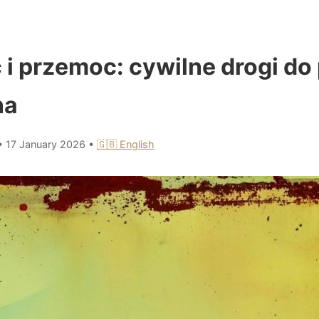
i przemoc: cywilne drogi do
na
•
17 January 2026
•
🇬🇧 English