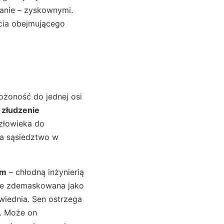
nanie – zyskownymi.
cia obejmującego
ożoność do jednej osi
t
złudzenie
człowieka do
nia sąsiedztwo w
ym
– chłodną inżynierią
aje zdemaskowana jako
owiednia. Sen ostrzega
m. Może on