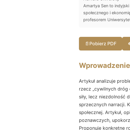
Amartya Sen to indyjsk
społecznego i ekonomię
profesorem Uniwersyte
📄
Pobierz PDF
Wprowadzenie
Artykuł analizuje prob
rzecz „cywilnych dróg
siły, lecz niezdolność 
sprzecznych narracji. 
społecznej. Artykuł, o
poznawczych, upokorzeń
Proponuje konkretne ro