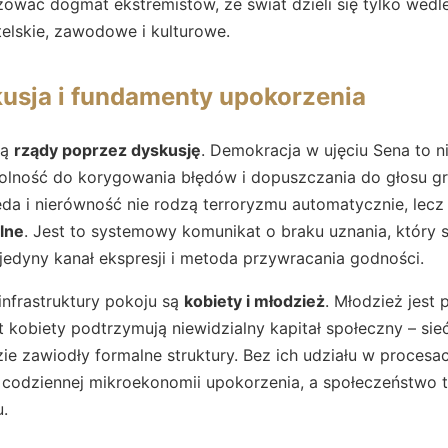
zować dogmat ekstremistów, że świat dzieli się tylko wedle
elskie, zawodowe i kulturowe.
kusja i fundamenty upokorzenia
są
rządy poprzez dyskusję
. Demokracja w ujęciu Sena to n
zdolność do korygowania błędów i dopuszczania do głosu g
da i nierówność nie rodzą terroryzmu automatycznie, lecz
lne
. Jest to systemowy komunikat o braku uznania, który 
 jedyny kanał ekspresji i metoda przywracania godności.
nfrastruktury pokoju są
kobiety i młodzież
. Młodzież jest
 kobiety podtrzymują niewidzialny kapitał społeczny – sieć
zie zawiodły formalne struktury. Bez ich udziału w procesa
 codziennej mikroekonomii upokorzenia, a społeczeństwo t
.