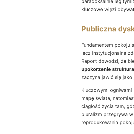
paradoksalnie legitymi
kluczowe więzi obywat
Publiczna dys
Fundamentem pokoju 
lecz instytucjonalna 
Raport dowodzi, że bie
upokorzenie struktura
zaczyna jawić się jako
Kluczowymi ogniwami i
mapę świata, natomiast
ciągłość życia tam, gd
pluralizm przegrywa w
reprodukowania pokoju