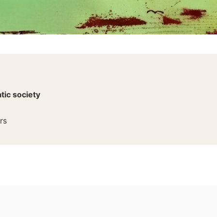
ic society
rs