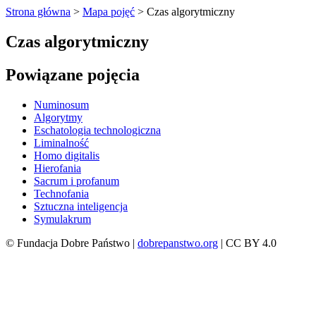
Strona główna
>
Mapa pojęć
>
Czas algorytmiczny
Czas algorytmiczny
Powiązane pojęcia
Numinosum
Algorytmy
Eschatologia technologiczna
Liminalność
Homo digitalis
Hierofania
Sacrum i profanum
Technofania
Sztuczna inteligencja
Symulakrum
© Fundacja Dobre Państwo |
dobrepanstwo.org
| CC BY 4.0