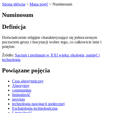
Strona główna
>
Mapa pojęć
>
Numinosum
Numinosum
Definicja
Doświadczenie religijne charakteryzujące się jednoczesnym
poczuciem grozy i fascynacji wobec tego, co całkowicie inne i
potężne.
Źródło:
Sacrum i profanum w XXI wieku: ekologia, pamięć i
technologia
Powiązane pojęcia
Czas algorytmiczny
Algorytmy
communitas
liminalność
provisio
technologia nawigacji społecznej
Eschatologia technologiczna
Liminalność