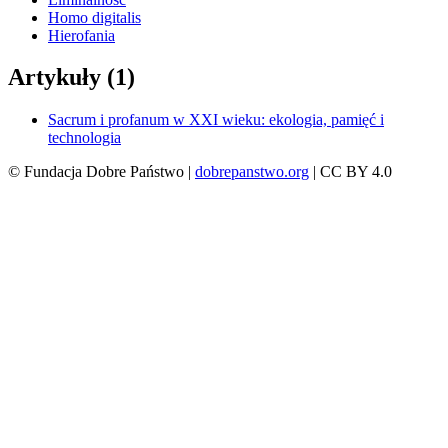
Homo digitalis
Hierofania
Artykuły (1)
Sacrum i profanum w XXI wieku: ekologia, pamięć i
technologia
© Fundacja Dobre Państwo |
dobrepanstwo.org
| CC BY 4.0