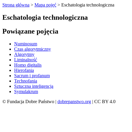
Strona główna
>
Mapa pojęć
>
Eschatologia technologiczna
Eschatologia technologiczna
Powiązane pojęcia
Numinosum
Czas algorytmiczny
Algorytmy
Liminalność
Homo digitalis
Hierofania
Sacrum i profanum
Technofania
Sztuczna inteligencja
Symulakrum
© Fundacja Dobre Państwo |
dobrepanstwo.org
| CC BY 4.0