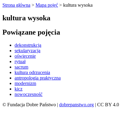
Strona główna
>
Mapa pojęć
>
kultura wysoka
kultura wysoka
Powiązane pojęcia
dekonstrukcja
sekularyzacja
oświecenie
rytuał
sacrum
kultura odrzucenia
antropologia praktyczna
modernizm
kicz
nowoczesność
© Fundacja Dobre Państwo |
dobrepanstwo.org
| CC BY 4.0