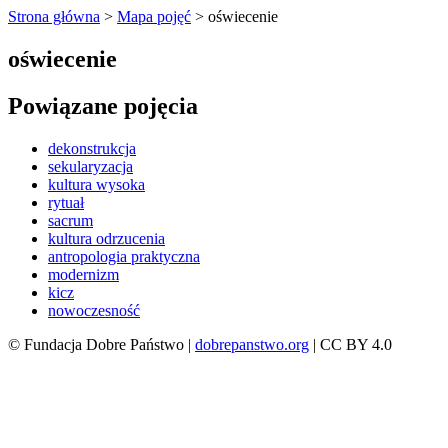
Strona główna
>
Mapa pojęć
>
oświecenie
oświecenie
Powiązane pojęcia
dekonstrukcja
sekularyzacja
kultura wysoka
rytuał
sacrum
kultura odrzucenia
antropologia praktyczna
modernizm
kicz
nowoczesność
© Fundacja Dobre Państwo |
dobrepanstwo.org
| CC BY 4.0