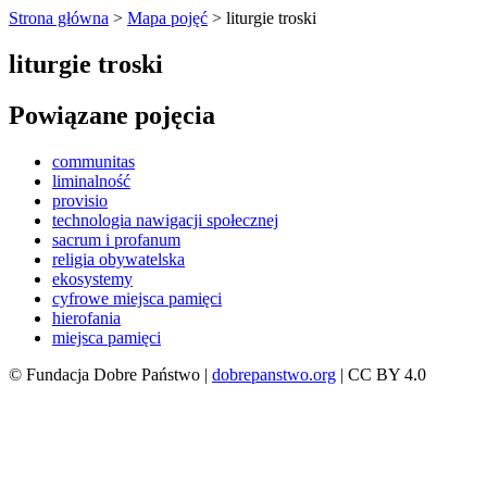
Strona główna
>
Mapa pojęć
>
liturgie troski
liturgie troski
Powiązane pojęcia
communitas
liminalność
provisio
technologia nawigacji społecznej
sacrum i profanum
religia obywatelska
ekosystemy
cyfrowe miejsca pamięci
hierofania
miejsca pamięci
© Fundacja Dobre Państwo |
dobrepanstwo.org
| CC BY 4.0