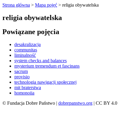
Strona główna
>
Mapa pojęć
>
religia obywatelska
religia obywatelska
Powiązane pojęcia
desakralizacja
communitas
liminalność
system checks and balances
mysterium tremendum et fascinans
sacrum
provisio
technologia nawigacji społecznej
mit braterstwa
homonoiia
© Fundacja Dobre Państwo |
dobrepanstwo.org
| CC BY 4.0