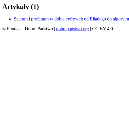
Artykuły (1)
Sacrum i profanum w dobie cyfrowej: od Eliadego do algoryt
© Fundacja Dobre Państwo |
dobrepanstwo.org
| CC BY 4.0