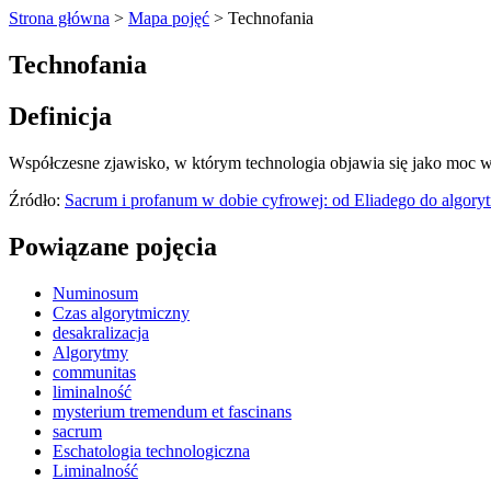
Strona główna
>
Mapa pojęć
>
Technofania
Technofania
Definicja
Współczesne zjawisko, w którym technologia objawia się jako moc wyk
Źródło:
Sacrum i profanum w dobie cyfrowej: od Eliadego do algor
Powiązane pojęcia
Numinosum
Czas algorytmiczny
desakralizacja
Algorytmy
communitas
liminalność
mysterium tremendum et fascinans
sacrum
Eschatologia technologiczna
Liminalność