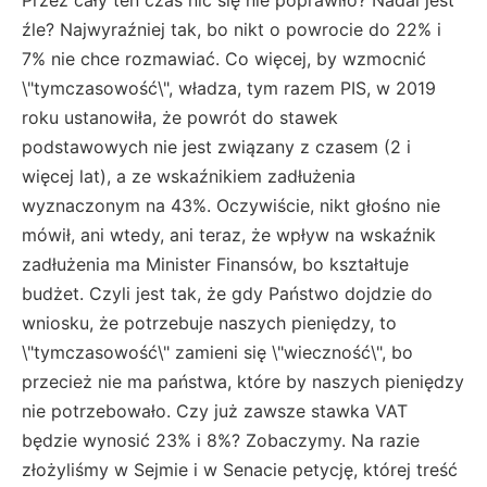
źle? Najwyraźniej tak, bo nikt o powrocie do 22% i
7% nie chce rozmawiać. Co więcej, by wzmocnić
\"tymczasowość\", władza, tym razem PIS, w 2019
roku ustanowiła, że powrót do stawek
podstawowych nie jest związany z czasem (2 i
więcej lat), a ze wskaźnikiem zadłużenia
wyznaczonym na 43%. Oczywiście, nikt głośno nie
mówił, ani wtedy, ani teraz, że wpływ na wskaźnik
zadłużenia ma Minister Finansów, bo kształtuje
budżet. Czyli jest tak, że gdy Państwo dojdzie do
wniosku, że potrzebuje naszych pieniędzy, to
\"tymczasowość\" zamieni się \"wieczność\", bo
przecież nie ma państwa, które by naszych pieniędzy
nie potrzebowało. Czy już zawsze stawka VAT
będzie wynosić 23% i 8%? Zobaczymy. Na razie
złożyliśmy w Sejmie i w Senacie petycję, której treść