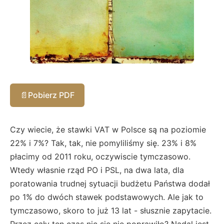
📄
Pobierz PDF
Czy wiecie, że stawki VAT w Polsce są na poziomie
22% i 7%? Tak, tak, nie pomyliliśmy się. 23% i 8%
płacimy od 2011 roku, oczywiscie tymczasowo.
Wtedy własnie rząd PO i PSL, na dwa lata, dla
poratowania trudnej sytuacji budżetu Państwa dodał
po 1% do dwóch stawek podstawowych. Ale jak to
tymczasowo, skoro to już 13 lat - słusznie zapytacie.
Przez cały ten czas nic się nie poprawiło? Nadal jest