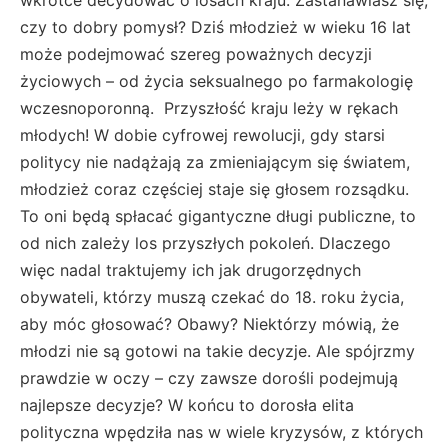
czy to dobry pomysł? Dziś młodzież w wieku 16 lat
może podejmować szereg poważnych decyzji
życiowych – od życia seksualnego po farmakologię
wczesnoporonną. Przyszłość kraju leży w rękach
młodych! W dobie cyfrowej rewolucji, gdy starsi
politycy nie nadążają za zmieniającym się światem,
młodzież coraz częściej staje się głosem rozsądku.
To oni będą spłacać gigantyczne długi publiczne, to
od nich zależy los przyszłych pokoleń. Dlaczego
więc nadal traktujemy ich jak drugorzędnych
obywateli, którzy muszą czekać do 18. roku życia,
aby móc głosować? Obawy? Niektórzy mówią, że
młodzi nie są gotowi na takie decyzje. Ale spójrzmy
prawdzie w oczy – czy zawsze dorośli podejmują
najlepsze decyzje? W końcu to dorosła elita
polityczna wpędziła nas w wiele kryzysów, z których