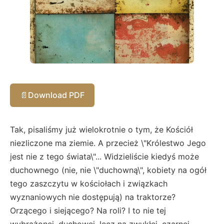
📄
Download PDF
Tak, pisaliśmy już wielokrotnie o tym, że Kościół
niezliczone ma ziemie. A przecież \"Królestwo Jego
jest nie z tego świata\"... Widzieliście kiedyś może
duchownego (nie, nie \"duchowną\", kobiety na ogół
tego zaszczytu w kościołach i związkach
wyznaniowych nie dostępują) na traktorze?
Orzącego i siejącego? Na roli? I to nie tej
wybrażonej, duchowej, lecz na zwykłej, czarnej