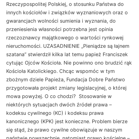
Rzeczypospolitej Polskiej, o stosunku Państwa do
innych kościołów i związków wyznaniowych oraz o
gwarancjach wolności sumienia i wyznania, do
przeniesienia własności potrzebna jest opinia
rzeczoznawcy majątkowego o wartości rynkowej
nieruchomości. UZASADNIENIE „Pieniądze są łajnem
szatana” stwierdził kilka lat temu papież Franciszek
cytując Ojców Kościoła. Nie powinno ono brudzić rąk
Kościoła Katolickiego. Chcąc wspomóc w tym
zbożnym dziele Papieża, Fundacja Dobre Państwo
przygotowała projekt zmiany legislacyjnej, o której
mowa powyżej. O co chodzi? Stosowanie w
niektórych sytuacjach dwóch źródeł prawa –
kodeksu cywilnego (KC) i kodeksu prawa
kanonicznego (KPK) jest konieczne. Problem bierze
się stąd, że prawo cywilne obowiązuje w naszym
państwie powszechnie, natomiast prawo kościelne –