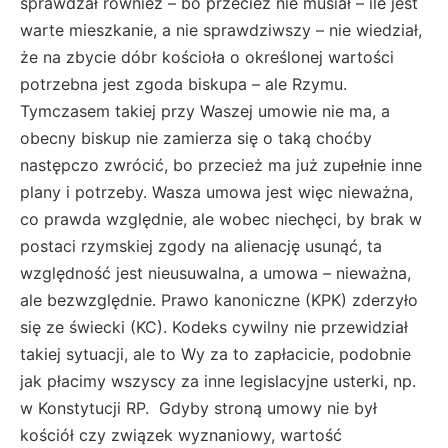
sprawdzał również – bo przecież nie musiał – ile jest
warte mieszkanie, a nie sprawdziwszy – nie wiedział,
że na zbycie dóbr kościoła o określonej wartości
potrzebna jest zgoda biskupa – ale Rzymu.
Tymczasem takiej przy Waszej umowie nie ma, a
obecny biskup nie zamierza się o taką choćby
następczo zwrócić, bo przecież ma już zupełnie inne
plany i potrzeby. Wasza umowa jest więc nieważna,
co prawda względnie, ale wobec niechęci, by brak w
postaci rzymskiej zgody na alienację usunąć, ta
względność jest nieusuwalna, a umowa – nieważna,
ale bezwzględnie. Prawo kanoniczne (KPK) zderzyło
się ze świecki (KC). Kodeks cywilny nie przewidział
takiej sytuacji, ale to Wy za to zapłacicie, podobnie
jak płacimy wszyscy za inne legislacyjne usterki, np.
w Konstytucji RP. Gdyby stroną umowy nie był
kościół czy związek wyznaniowy, wartość