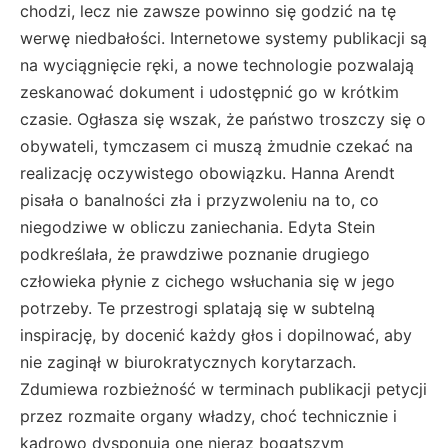
chodzi, lecz nie zawsze powinno się godzić na tę
werwę niedbałości. Internetowe systemy publikacji są
na wyciągnięcie ręki, a nowe technologie pozwalają
zeskanować dokument i udostępnić go w krótkim
czasie. Ogłasza się wszak, że państwo troszczy się o
obywateli, tymczasem ci muszą żmudnie czekać na
realizację oczywistego obowiązku. Hanna Arendt
pisała o banalności zła i przyzwoleniu na to, co
niegodziwe w obliczu zaniechania. Edyta Stein
podkreślała, że prawdziwe poznanie drugiego
człowieka płynie z cichego wsłuchania się w jego
potrzeby. Te przestrogi splatają się w subtelną
inspirację, by docenić każdy głos i dopilnować, aby
nie zaginął w biurokratycznych korytarzach.
Zdumiewa rozbieżność w terminach publikacji petycji
przez rozmaite organy władzy, choć technicznie i
kadrowo dysponują one nieraz bogatszym