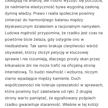
zasługują na analizę, ale trudno wyzbyć się poczucia,
że nadmierna elastyczność bywa wygodną zasłoną
dymną władzy. Prawo i realia społeczne powinny
zmierzać do harmonijnego balansu między
błyskawicznym działaniem a racjonalnym namysłem.
Ludowa mądrość przypomina, że rzadko jest czas na
powtórne bicie żelaza, gdy ostygnie ono w
niedbalstwie. Tak samo brakuje cierpliwości wśród
obywateli, którzy złożyli petycję w kluczowej
sprawie i nie rozumieją, dlaczego prosty skan przez
kilkanaście dni nie może trafić na oficjalną stronę
internetową. To budzi nieufność i wzburza, niczym
ziarno wpadające między kamienie. Duch
współczesności nie toleruje opieszałości w sprawach,
które powinny być załatwiane od ręki. Z drugiej
strony warto pamiętać, że egzaltowany pośpiech
rzadko gwarantuje staranność. Właśnie w tej kolizji