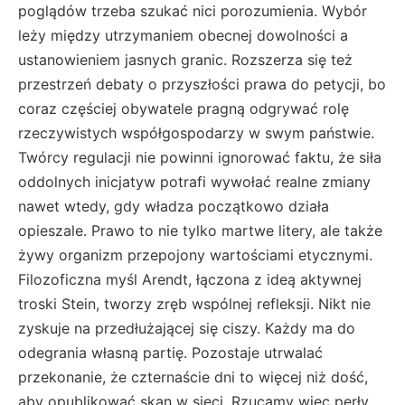
poglądów trzeba szukać nici porozumienia. Wybór
leży między utrzymaniem obecnej dowolności a
ustanowieniem jasnych granic. Rozszerza się też
przestrzeń debaty o przyszłości prawa do petycji, bo
coraz częściej obywatele pragną odgrywać rolę
rzeczywistych współgospodarzy w swym państwie.
Twórcy regulacji nie powinni ignorować faktu, że siła
oddolnych inicjatyw potrafi wywołać realne zmiany
nawet wtedy, gdy władza początkowo działa
opieszale. Prawo to nie tylko martwe litery, ale także
żywy organizm przepojony wartościami etycznymi.
Filozoficzna myśl Arendt, łączona z ideą aktywnej
troski Stein, tworzy zręb wspólnej refleksji. Nikt nie
zyskuje na przedłużającej się ciszy. Każdy ma do
odegrania własną partię. Pozostaje utrwalać
przekonanie, że czternaście dni to więcej niż dość,
aby opublikować skan w sieci. Rzucamy więc perły