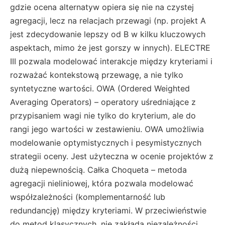
gdzie ocena alternatyw opiera się nie na czystej
agregacji, lecz na relacjach przewagi (np. projekt A
jest zdecydowanie lepszy od B w kilku kluczowych
aspektach, mimo że jest gorszy w innych). ELECTRE
III pozwala modelować interakcje między kryteriami i
rozważać kontekstową przewagę, a nie tylko
syntetyczne wartości. OWA (Ordered Weighted
Averaging Operators) – operatory uśredniające z
przypisaniem wagi nie tylko do kryterium, ale do
rangi jego wartości w zestawieniu. OWA umożliwia
modelowanie optymistycznych i pesymistycznych
strategii oceny. Jest użyteczna w ocenie projektów z
dużą niepewnością. Całka Choqueta – metoda
agregacji nieliniowej, która pozwala modelować
współzależności (komplementarność lub
redundancję) między kryteriami. W przeciwieństwie
do metod klasycznych, nie zakłada niezależności